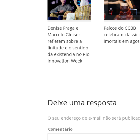
Denise Fraga e
Palcos do CCBB
Marcelo Gleiser
celebram clássic
refletem sobre a
imortais em agos
finitude e o sentido
da existência no Rio
Innovation Week
Deixe uma resposta
O seu endereço de e-mail não será publicad
Comentário