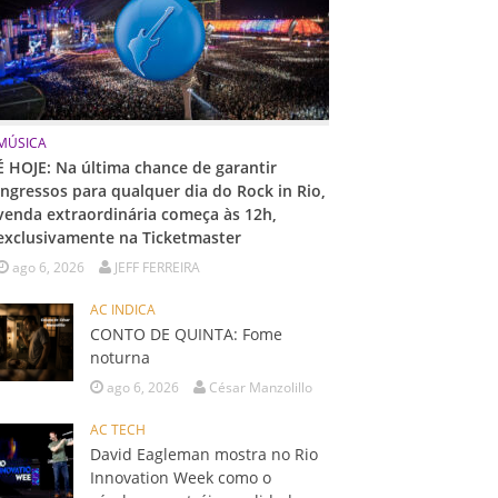
MÚSICA
É HOJE: Na última chance de garantir
ingressos para qualquer dia do Rock in Rio,
venda extraordinária começa às 12h,
exclusivamente na Ticketmaster
ago 6, 2026
JEFF FERREIRA
AC INDICA
CONTO DE QUINTA: Fome
noturna
ago 6, 2026
César Manzolillo
AC TECH
David Eagleman mostra no Rio
Innovation Week como o