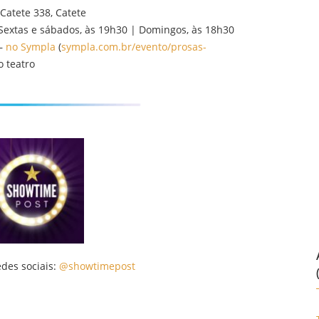
Catete 338, Catete
Sextas e sábados, às 19h30 | Domingos, às 18h30
 –
no Sympla
(
sympla.com.br/evento/prosas-
o teatro
edes sociais:
@showtimepost