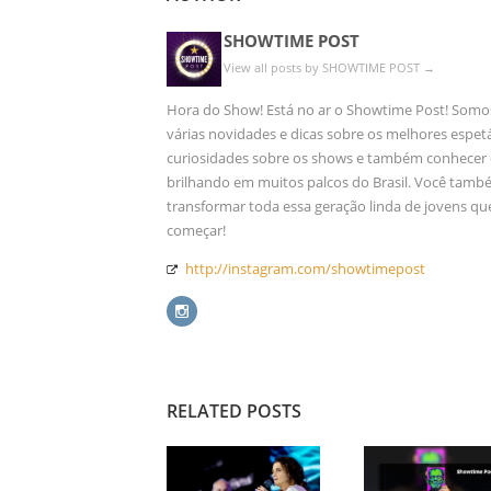
SHOWTIME POST
View all posts by SHOWTIME POST
→
Hora do Show! Está no ar o Showtime Post! Somos
várias novidades e dicas sobre os melhores espetác
curiosidades sobre os shows e também conhecer qu
brilhando em muitos palcos do Brasil. Você també
transformar toda essa geração linda de jovens qu
começar!
http://instagram.com/showtimepost
RELATED POSTS