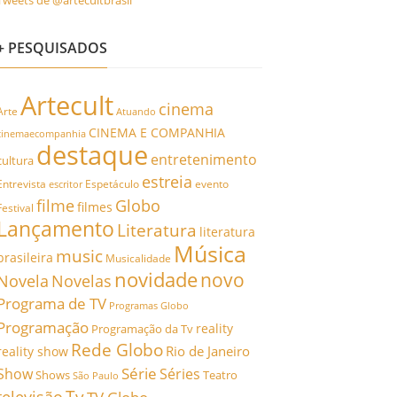
Tweets de @artecultbrasil
+ PESQUISADOS
Artecult
cinema
Arte
Atuando
CINEMA E COMPANHIA
cinemaecompanhia
destaque
entretenimento
cultura
estreia
Entrevista
Espetáculo
evento
escritor
filme
Globo
filmes
Festival
Lançamento
Literatura
literatura
Música
music
brasileira
Musicalidade
novidade
novo
Novela
Novelas
Programa de TV
Programas Globo
Programação
reality
Programação da Tv
Rede Globo
Rio de Janeiro
reality show
Série
Show
Séries
Shows
Teatro
São Paulo