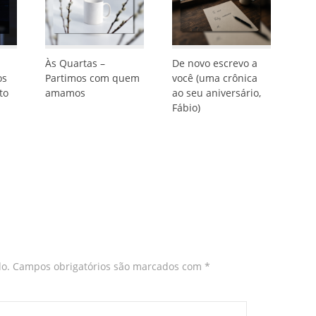
Às Quartas –
De novo escrevo a
os
Partimos com quem
você (uma crônica
to
amamos
ao seu aniversário,
Fábio)
o.
Campos obrigatórios são marcados com
*