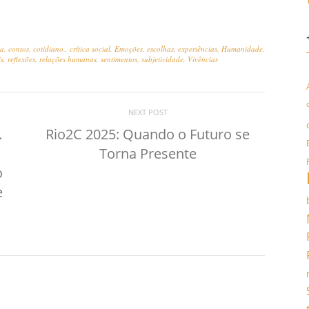
na
,
contos
,
cotidiano.
,
crítica social
,
Emoções
,
escolhas
,
experiências
,
Humanidade
,
is
,
reflexões
,
relações humanas
,
sentimentos
,
subjetividade
,
Vivências
NEXT POST
.
Rio2C 2025: Quando o Futuro se
s
Torna Presente
o
e