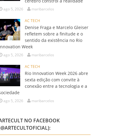
cérebro constrói a realidade
ago 5, 2026
maribarcelos
AC TECH
Denise Fraga e Marcelo Gleiser
refletem sobre a finitude e o
sentido da existência no Rio
Innovation Week
ago 5, 2026
maribarcelos
AC TECH
Rio Innovation Week 2026 abre
sexta edição com convite à
conexão entre a tecnologia e a
sociedade
ago 5, 2026
maribarcelos
ARTECULT NO FACEBOOK
(@ARTECULTOFICIAL):