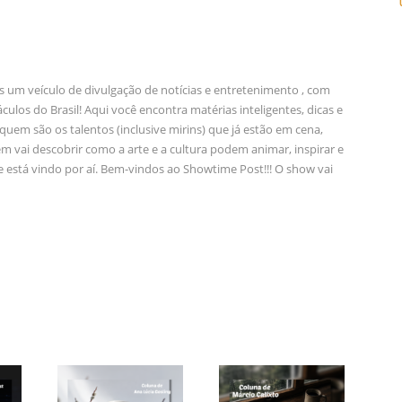
 um veículo de divulgação de notícias e entretenimento , com
ulos do Brasil! Aqui você encontra matérias inteligentes, dicas e
em são os talentos (inclusive mirins) que já estão em cena,
m vai descobrir como a arte e a cultura podem animar, inspirar e
e está vindo por aí. Bem-vindos ao Showtime Post!!! O show vai