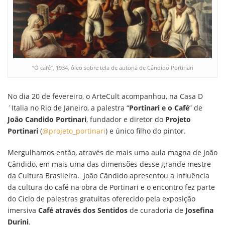
“O café”, 1934, óleo sobre tela de autoria de Cândido Portinari
No dia 20 de fevereiro, o ArteCult acompanhou, na Casa D
´Italia no Rio de Janeiro, a palestra “
Portinari e o Café
” de
João Candido Portinari
, fundador e diretor do
Projeto
Portinari
(
@projeto_portinari
) e único filho do pintor.
Mergulhamos então, através de mais uma aula magna de João
Cândido, em mais uma das dimensões desse grande mestre
da Cultura Brasileira. João Cândido apresentou a influência
da cultura do café na obra de Portinari e o encontro fez parte
do Ciclo de palestras gratuitas oferecido pela exposição
imersiva
Café através dos Sentidos
de curadoria de
Josefina
Durini
.