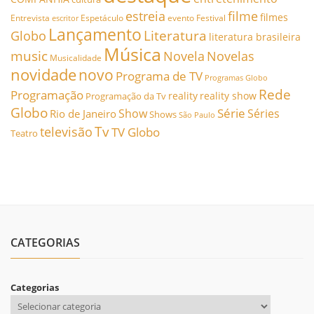
estreia
filme
filmes
Entrevista
Espetáculo
evento
Festival
escritor
Lançamento
Literatura
Globo
literatura brasileira
Música
music
Novela
Novelas
Musicalidade
novidade
novo
Programa de TV
Programas Globo
Rede
Programação
reality
reality show
Programação da Tv
Globo
Série
Show
Séries
Rio de Janeiro
Shows
São Paulo
Tv
televisão
TV Globo
Teatro
CATEGORIAS
Categorias