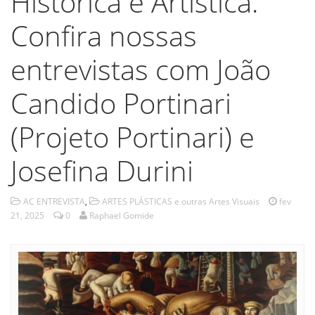
Histórica e Artística.
Confira nossas
entrevistas com João
Candido Portinari
(Projeto Portinari) e
Josefina Durini
AC ENTREVISTA
,
ARTES PLÁSTICAS e outras Artes Visuais
fev
21, 2025
0
Raphael Gomide