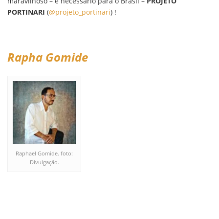
maravilhoso – e necessário para o Brasil –
PROJETO
PORTINARI
(
@projeto_portinari
) !
Rapha Gomide
Raphael Gomide. foto:
Divulgação.