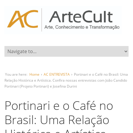
You are here:
Home
›
AC ENTREVISTA
›
Portinari e o Café no Brasil: Uma
Relação Histórica e Artística. Confira nossas entrevistas com João Candido
Portinari (Projeto Portinari) e Josefina Durini
Portinari e o Café no
Brasil: Uma Relação