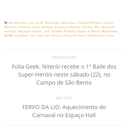
Arte Brasileira
,
arte social
,
Brodowski
,
cafeicultura
,
Candido Portinari
,
Cultura
Brasileira
,
denúncia social
,
destaque
,
Exposição Imersiva
,
Guerra e Paz
,
identidade
nacional
,
imigração italiana
,
João Candido Portinari
,
Legião de Honra
,
Modernismo
,
MoMA
,
muralismo
,
óleo sobre tela
,
Pintura
,
Projeto Portinari
,
trabalhadores rurais
PREVIOUS POST
Folia Geek: Niterói recebe o 1º Baile dos
Super-Heróis neste sábado (22), no
Campo de São Bento
NEXT POST
FERVO DA LID: Aquecimento do
Carnaval no Espaço Hall