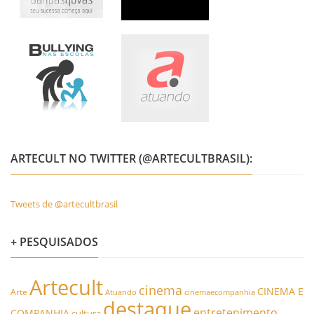
ARTECULT NO TWITTER (@ARTECULTBRASIL):
Tweets de @artecultbrasil
+ PESQUISADOS
Artecult
cinema
CINEMA E
Arte
Atuando
cinemaecompanhia
destaque
entretenimento
COMPANHIA
cultura