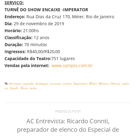
SERVIÇO:
TURNÊ DO SHOW ENCAIXE -IMPERATOR
Endereço:
Rua Dias da Cruz 170, Méier, Rio de Janeiro
Dia:
29 de novembro de 2019
Horário:
21:00hs
Classificação:
12 anos
Duração:
70 minutos
Ingressos:
R$40,00/R$20,00
Capacidade do Teatro:
751 lugares
Vendas pela internet:
www.sympla.com.br
#eventos
,
agenda
,
destaque
,
encaixa
,
evento
,
Imperator
,
Méier
,
Música
,
Otroeu
,
outro
eu
,
Sandy
,
Show
,
turne
PREVIOUS POST
AC Entrevista: Ricardo Connti,
preparador de elenco do Especial de