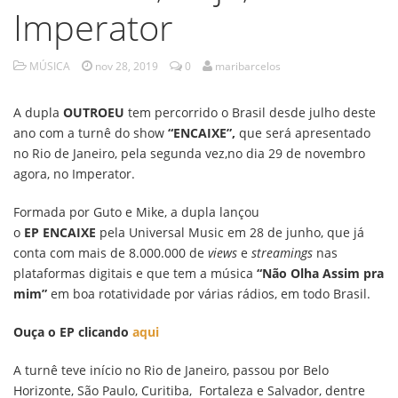
Imperator
MÚSICA
nov 28, 2019
0
maribarcelos
A dupla
OUTROEU
tem percorrido o Brasil desde julho deste
ano com a turnê do show
“ENCAIXE”,
que será apresentado
no Rio de Janeiro, pela segunda vez,no dia 29 de novembro
agora, no Imperator.
Formada por Guto e Mike, a dupla lançou
o
EP
ENCAIXE
pela Universal Music em 28 de junho, que já
conta com mais de 8.000.000 de
views
e
streamings
nas
plataformas digitais e que tem a música
“Não Olha Assim pra
mim”
em boa rotatividade por várias rádios, em todo Brasil.
Ouça o EP clicando
aqui
A turnê teve início no Rio de Janeiro, passou por Belo
Horizonte, São Paulo, Curitiba, Fortaleza e Salvador, dentre