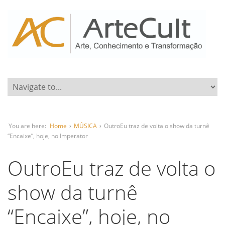
You are here:
Home
›
MÚSICA
›
OutroEu traz de volta o show da turnê
“Encaixe”, hoje, no Imperator
OutroEu traz de volta o
show da turnê
“Encaixe”, hoje, no