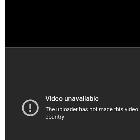
de 3.000.000 de views no YouTube
. Confira o clipe
clicando
aqui
Além de “Não olha assim pra mim” “Me beija” também
ganhou uma versão em
Lyric Video.
Ainda em 2019, outros lançamentos em vídeo estão previstos
para o canal da dupla.
Outras músicas da
OUTROEU
estiveram em trilhas de
novela da Globo como: “
O Que Dizer de Você
“, trilha da novela
‘Tempo de Amar’ e “
Coisa de Casa”,
trilha de ‘Malhação’ e agora
em dezembro, “Não Olha assim pra mim” estará também na
trilha da nova novela da Record, “Amor sem igual”.