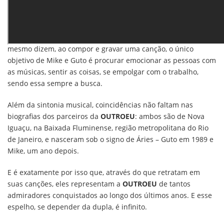
As influências musicais da dupla são bem ecléticas e trazem
um pouco de tudo o que eles curtiram ao longo da vida,
desde MPB a forró, música baiana, pop e folk. Mas como eles
mesmo dizem, ao compor e gravar uma canção, o único
objetivo de Mike e Guto é procurar emocionar as pessoas com
as músicas, sentir as coisas, se empolgar com o trabalho,
sendo essa sempre a busca.
Além da sintonia musical, coincidências não faltam nas
biografias dos parceiros da
OUTROEU
: ambos são de Nova
Iguaçu, na Baixada Fluminense, região metropolitana do Rio
de Janeiro, e nasceram sob o signo de Áries – Guto em 1989 e
Mike, um ano depois.
E é exatamente por isso que, através do que retratam em
suas canções, eles representam a
OUTROEU
de tantos
admiradores conquistados ao longo dos últimos anos. E esse
espelho, se depender da dupla, é infinito.