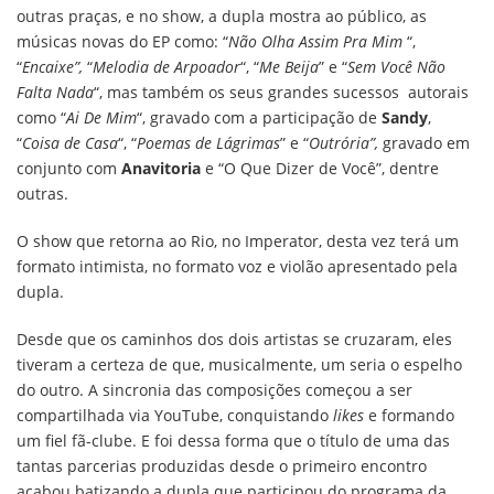
outras praças, e no show, a dupla mostra ao público, as
músicas novas do EP como: “
Não Olha Assim Pra Mim
“,
“
Encaixe”,
“
Melodia de Arpoador
“, “
Me Beija
” e “
Sem Você Não
Falta Nada
“, mas também os seus grandes sucessos autorais
como “
Ai De Mim
“, gravado com a participação de
Sandy
,
“
Coisa de Casa
“, “
Poemas de Lágrimas
” e “
Outrória”,
gravado em
conjunto com
Anavitoria
e “O Que Dizer de Você”, dentre
outras.
O show que retorna ao Rio, no Imperator, desta vez terá um
formato intimista, no formato voz e violão apresentado pela
dupla.
Desde que os caminhos dos dois artistas se cruzaram, eles
tiveram a certeza de que, musicalmente, um seria o espelho
do outro. A sincronia das composições começou a ser
compartilhada via YouTube, conquistando
likes
e formando
um fiel fã-clube. E foi dessa forma que o título de uma das
tantas parcerias produzidas desde o primeiro encontro
acabou batizando a dupla que participou do programa da