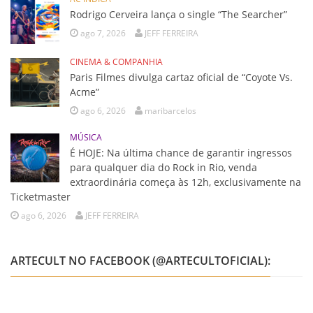
Rodrigo Cerveira lança o single “The Searcher”
ago 7, 2026
JEFF FERREIRA
CINEMA & COMPANHIA
Paris Filmes divulga cartaz oficial de “Coyote Vs.
Acme”
ago 6, 2026
maribarcelos
MÚSICA
É HOJE: Na última chance de garantir ingressos
para qualquer dia do Rock in Rio, venda
extraordinária começa às 12h, exclusivamente na
Ticketmaster
ago 6, 2026
JEFF FERREIRA
ARTECULT NO FACEBOOK (@ARTECULTOFICIAL):