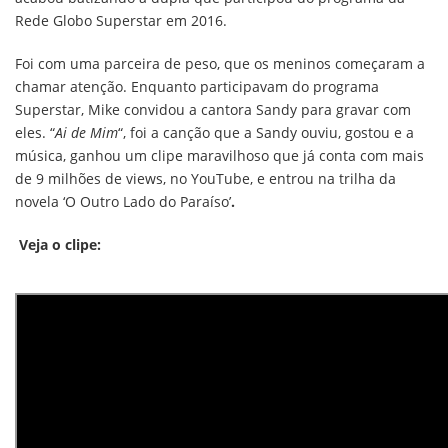
Rede Globo Superstar em 2016.
Foi com uma parceira de peso, que os meninos começaram a
chamar atenção. Enquanto participavam do programa
Superstar, Mike convidou a cantora
Sandy para gravar com
eles. “
Ai de Mim
“, foi a canção que a Sandy ouviu, gostou e a
música, ganhou um clipe maravilhoso que já conta com mais
de 9 milhões de views, no YouTube, e entrou na trilha da
novela ‘O Outro Lado do Paraíso’
.
Veja o clipe:
Das cinco faixas do EP, “
Não Olha Assim Pra Mim
“, foi a
primeira a ganhar um videoclipe que já conta com mais