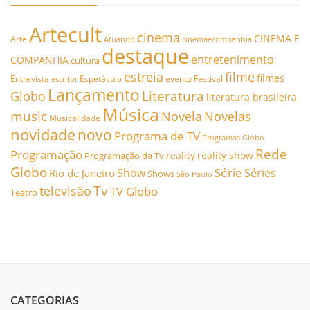
Artecult
cinema
CINEMA E
Arte
Atuando
cinemaecompanhia
destaque
entretenimento
COMPANHIA
cultura
estreia
filme
filmes
Entrevista
Espetáculo
evento
Festival
escritor
Lançamento
Literatura
Globo
literatura brasileira
Música
music
Novela
Novelas
Musicalidade
novidade
novo
Programa de TV
Programas Globo
Rede
Programação
reality
reality show
Programação da Tv
Globo
Série
Show
Séries
Rio de Janeiro
Shows
São Paulo
Tv
televisão
TV Globo
Teatro
CATEGORIAS