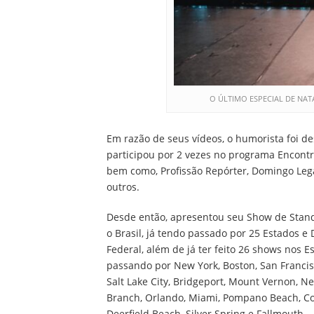
O ÚLTIMO ESPECIAL DE NAT
Em razão de seus vídeos, o humorista foi d
participou por 2 vezes no programa Encontr
bem como, Profissão Repórter, Domingo Lega
outros.
Desde então, apresentou seu Show de Stan
o Brasil, já tendo passado por 25 Estados e D
Federal, além de já ter feito 26 shows nos E
passando por New York, Boston, San Francisc
Salt Lake City, Bridgeport, Mount Vernon, N
Branch, Orlando, Miami, Pompano Beach, Co
Deerfield Beach, Silver Spring e Fallmouth.