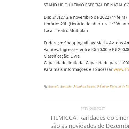
STAND UP O ÚLTIMO ESPECIAL DE NATAL 
Dia: 21.12.12 e novembro de 2022 (4ª-feira)
Horário: 20h (Horário de abertura 1:30h ant
Local: Teatro Multiplan
Endereço: Shopping VillageMall – Av. das Am
Valores: Ingressos entre R$ 70,00 e R$ 200,
Classificação: Livre
Capacidade limitada: Capacidade para 1.00
Para mais informações é só acessar
www.sho
Artecult
,
Atuando
,
Jonathan Nemer
,
O Último Especial de N
PREVIOUS POST
FILMICCA: Raridades do cin
são as novidades de Dezemb