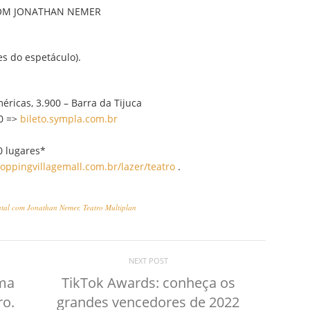
COM JONATHAN NEMER
es do espetáculo).
éricas, 3.900 – Barra da Tijuca
00 =>
bileto.sympla.com.br
0 lugares*
ppingvillagemall.com.br/lazer/teatro
.
atal com Jonathan Nemer
,
Teatro Multiplan
NEXT POST
ema
TikTok Awards: conheça os
ro.
grandes vencedores de 2022