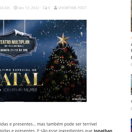
SICAIS
dez 13, 2022
0
SHOWTIME POST
midas e presentes… mas também pode ser terrível
midas e presentes. E são esse ingredientes que
Jonathan