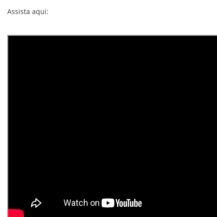
Assista aqui:
Ouça e baixe aqui:
https://umusicbrazil.lnk.to/AlbumTR
.
Divulgado em novembro passado, Trippie lançou o álbum “
A
Love Letter For You 3
”, que traz as participações especiais de
Emani 22, Juice WRLD, Kodie Shane, Tory Lanez, entre outros.
Ouça e baixe aqui:
https://umusicbrazil.lnk.to/ALLTY3
.
!
,
#álbum
,
A Love Letter To You 4
,
aplicativos de música
,
aqui
,
Artecult
,
Assista
,
baixe
,
canção
,
inspirado
,
Love Me More
,
music
,
Música
,
Ouça
,
rapper
,
Trippie
,
Trippie Redd
,
youtube