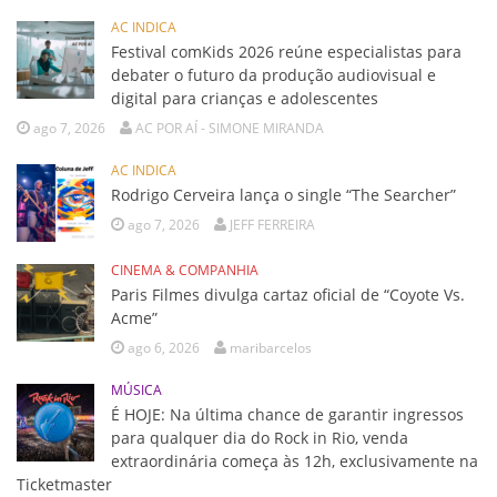
AC INDICA
Festival comKids 2026 reúne especialistas para
debater o futuro da produção audiovisual e
digital para crianças e adolescentes
ago 7, 2026
AC POR AÍ - SIMONE MIRANDA
AC INDICA
Rodrigo Cerveira lança o single “The Searcher”
ago 7, 2026
JEFF FERREIRA
CINEMA & COMPANHIA
Paris Filmes divulga cartaz oficial de “Coyote Vs.
Acme”
ago 6, 2026
maribarcelos
MÚSICA
É HOJE: Na última chance de garantir ingressos
para qualquer dia do Rock in Rio, venda
extraordinária começa às 12h, exclusivamente na
Ticketmaster