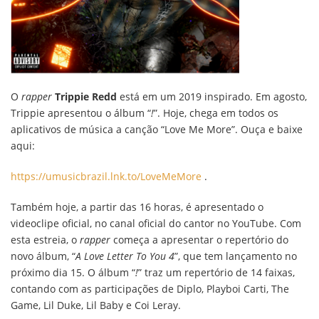
O
rapper
Trippie Redd
está em um 2019 inspirado. Em agosto,
Trippie apresentou o álbum “
!
”. Hoje, chega em todos os
aplicativos de música a canção “Love Me More”. Ouça e baixe
aqui:
https://umusicbrazil.lnk.to/LoveMeMore
.
Também hoje, a partir das 16 horas, é apresentado o
videoclipe oficial, no canal oficial do cantor no YouTube. Com
esta estreia, o
rapper
começa a apresentar o repertório do
novo álbum, “
A Love Letter To You 4
”, que tem lançamento no
próximo dia 15. O álbum “
!
” traz um repertório de 14 faixas,
contando com as participações de Diplo, Playboi Carti, The
Game, Lil Duke, Lil Baby e Coi Leray.