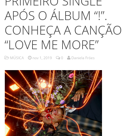
PRIMEIRO SINGLE
APÓS O ÁLBUM “!”.
CONHEÇA A CANÇÃO
“LOVE ME MORE”
MÚSICA
nov 1, 2019
0
Daniela Fróes