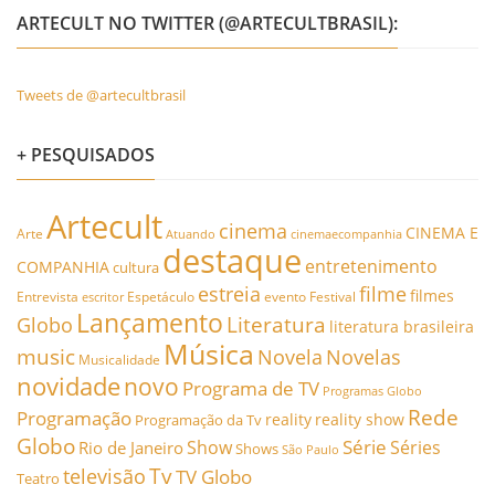
ARTECULT NO TWITTER (@ARTECULTBRASIL):
Tweets de @artecultbrasil
+ PESQUISADOS
Artecult
cinema
CINEMA E
Arte
Atuando
cinemaecompanhia
destaque
entretenimento
COMPANHIA
cultura
estreia
filme
filmes
Entrevista
Espetáculo
evento
Festival
escritor
Lançamento
Literatura
Globo
literatura brasileira
Música
music
Novela
Novelas
Musicalidade
novidade
novo
Programa de TV
Programas Globo
Rede
Programação
reality
reality show
Programação da Tv
Globo
Série
Show
Séries
Rio de Janeiro
Shows
São Paulo
Tv
televisão
TV Globo
Teatro