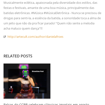
Musicalmente eclética, apaixonada pela diversidade dos estilos, das
festas e festivais, amante de uma boa música, principalmente das
batidas eletrônicas. #Música #MúsicaEletrônica - Nunca se precisou de
drogas para senti-la, a essência da batida, a sonoridade toca a alma de
um jeito que não da pra ficar parado! "Quem não sente a melodia
acha maluco quem dança"!!!
http://artecult.com/author/danielafroes
RELATED POSTS
Palcos do CCBB celebram clássicos imortais em agosto