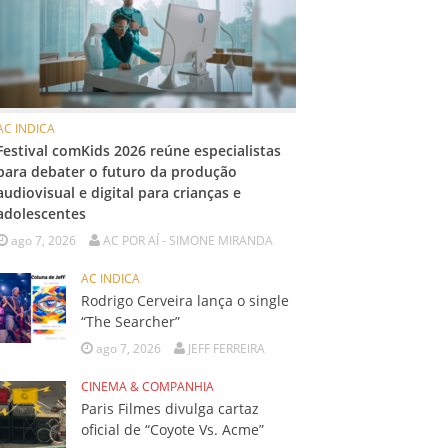
AC INDICA
Festival comKids 2026 reúne especialistas
para debater o futuro da produção
audiovisual e digital para crianças e
adolescentes
ago 7, 2026
AC POR AÍ - SIMONE MIRANDA
AC INDICA
Rodrigo Cerveira lança o single
“The Searcher”
ago 7, 2026
JEFF FERREIRA
CINEMA & COMPANHIA
Paris Filmes divulga cartaz
oficial de “Coyote Vs. Acme”