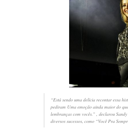
“Está sendo uma delícia recontar essa his
pediram Uma emoção ainda maior do que a
lembranças com vocês.” ,
declarou Sandy 
diversos sucessos, como
“Você Pra Sempr