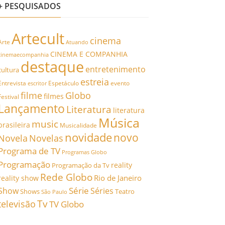
+ PESQUISADOS
Artecult
cinema
Arte
Atuando
CINEMA E COMPANHIA
cinemaecompanhia
destaque
entretenimento
cultura
estreia
Entrevista
Espetáculo
evento
escritor
filme
Globo
filmes
Festival
Lançamento
Literatura
literatura
Música
music
brasileira
Musicalidade
novidade
novo
Novela
Novelas
Programa de TV
Programas Globo
Programação
reality
Programação da Tv
Rede Globo
Rio de Janeiro
reality show
Série
Show
Séries
Shows
Teatro
São Paulo
Tv
televisão
TV Globo