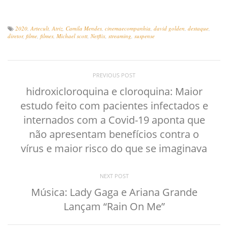
2020
,
Artecult
,
Atriz
,
Camila Mendes
,
cinemaecompanhia
,
david golden
,
destaque
,
diretor
,
filme
,
filmes
,
Michael scott
,
Netflix
,
streaming
,
suspense
PREVIOUS POST
hidroxicloroquina e cloroquina: Maior
estudo feito com pacientes infectados e
internados com a Covid-19 aponta que
não apresentam benefícios contra o
vírus e maior risco do que se imaginava
NEXT POST
Música: Lady Gaga e Ariana Grande
Lançam “Rain On Me”