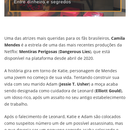
Uma das atrizes mais queridas para os fãs brasileiros,
Camila
Mendes
é a estrela de uma das mais recentes produções da
Netflix:
Mentiras Perigosas
(
Dangerous Lies
), que está
disponível na plataforma desde abril de 2020.
A história gira em torno de Katie, personagem de Mendes
uma jovem no começo de sua vida. Tentando construir sua
vida com seu marido Adam (
Jessie T. Usher
) a moça acaba
sendo designada como cuidadora de Leonard (
Elliott Gould
),
um idoso rico, após um assalto no seu antigo estabelecimento
de trabalho.
Após o falecimento de Leonard, Katie e Adam são colocados
como suspeitos número um de um possível assassinato, mas
o que deveria ser um pequeno segredo acaba colocando o