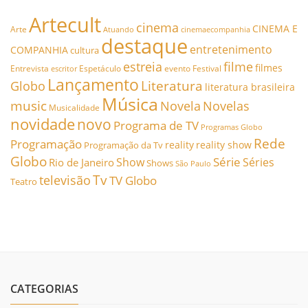
Artecult
cinema
CINEMA E
Arte
Atuando
cinemaecompanhia
destaque
entretenimento
COMPANHIA
cultura
estreia
filme
filmes
Entrevista
Espetáculo
evento
Festival
escritor
Lançamento
Literatura
Globo
literatura brasileira
Música
music
Novela
Novelas
Musicalidade
novidade
novo
Programa de TV
Programas Globo
Rede
Programação
reality
reality show
Programação da Tv
Globo
Série
Show
Séries
Rio de Janeiro
Shows
São Paulo
Tv
televisão
TV Globo
Teatro
CATEGORIAS