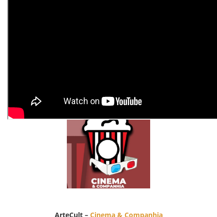
Nota : 6
STEPHANIE MIRANDA
ArteCult –
Cinema & Companhia