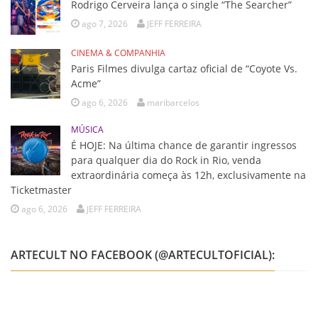
Rodrigo Cerveira lança o single “The Searcher”
ago 7, 2026
JEFF FERREIRA
CINEMA & COMPANHIA
Paris Filmes divulga cartaz oficial de “Coyote Vs.
Acme”
ago 6, 2026
maribarcelos
MÚSICA
É HOJE: Na última chance de garantir ingressos
para qualquer dia do Rock in Rio, venda
extraordinária começa às 12h, exclusivamente na
Ticketmaster
ago 6, 2026
JEFF FERREIRA
ARTECULT NO FACEBOOK (@ARTECULTOFICIAL):