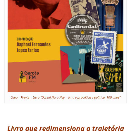
Capa – Frente | Livro “Dossiê Nora Ney – uma voz poética e política, 100 anos”
Livro que redimensiona a trajetória