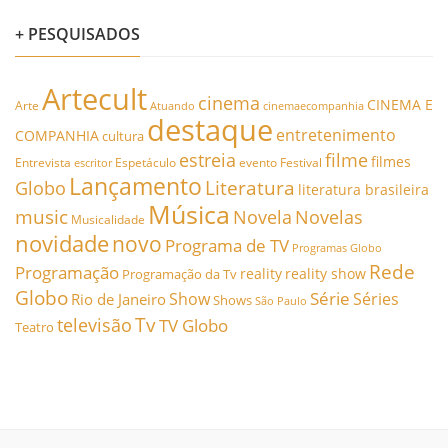
+ PESQUISADOS
Artecult
cinema
CINEMA E
Arte
Atuando
cinemaecompanhia
destaque
entretenimento
COMPANHIA
cultura
estreia
filme
filmes
Entrevista
Espetáculo
evento
Festival
escritor
Lançamento
Literatura
Globo
literatura brasileira
Música
music
Novela
Novelas
Musicalidade
novidade
novo
Programa de TV
Programas Globo
Rede
Programação
reality
reality show
Programação da Tv
Globo
Série
Show
Séries
Rio de Janeiro
Shows
São Paulo
Tv
televisão
TV Globo
Teatro