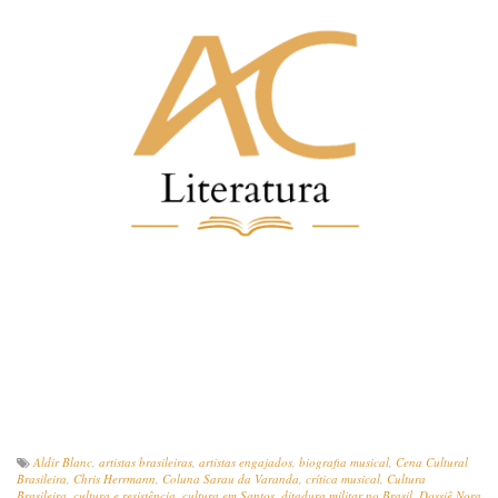
Aldir Blanc
,
artistas brasileiras
,
artistas engajados
,
biografia musical
,
Cena Cultural
Brasileira
,
Chris Herrmann
,
Coluna Sarau da Varanda
,
crítica musical
,
Cultura
Brasileira
,
cultura e resistência
,
cultura em Santos
,
ditadura militar no Brasil
,
Dossiê Nora