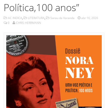
Política,100 anos”
AC INDICA
,
LITERATURA
,
Sarau da Varanda
abr 16, 2026
0
CHRIS HERRMANN