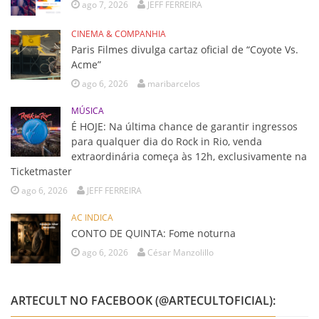
ago 7, 2026
JEFF FERREIRA
CINEMA & COMPANHIA
Paris Filmes divulga cartaz oficial de “Coyote Vs.
Acme”
ago 6, 2026
maribarcelos
MÚSICA
É HOJE: Na última chance de garantir ingressos
para qualquer dia do Rock in Rio, venda
extraordinária começa às 12h, exclusivamente na
Ticketmaster
ago 6, 2026
JEFF FERREIRA
AC INDICA
CONTO DE QUINTA: Fome noturna
ago 6, 2026
César Manzolillo
ARTECULT NO FACEBOOK (@ARTECULTOFICIAL):