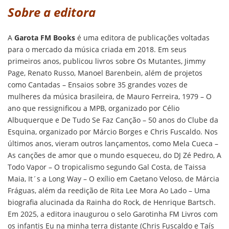
Sobre a editora
A
Garota FM Books
é uma editora de publicações voltadas
para o mercado da música criada em 2018. Em seus
primeiros anos, publicou livros sobre Os Mutantes, Jimmy
Page, Renato Russo, Manoel Barenbein, além de projetos
como Cantadas – Ensaios sobre 35 grandes vozes de
mulheres da música brasileira, de Mauro Ferreira, 1979 – O
ano que ressignificou a MPB, organizado por Célio
Albuquerque e De Tudo Se Faz Canção – 50 anos do Clube da
Esquina, organizado por Márcio Borges e Chris Fuscaldo. Nos
últimos anos, vieram outros lançamentos, como Mela Cueca –
As canções de amor que o mundo esqueceu, do DJ Zé Pedro, A
Todo Vapor – O tropicalismo segundo Gal Costa, de Taissa
Maia, It´s a Long Way – O exílio em Caetano Veloso, de Márcia
Fráguas, além da reedição de Rita Lee Mora Ao Lado – Uma
biografia alucinada da Rainha do Rock, de Henrique Bartsch.
Em 2025, a editora inaugurou o selo Garotinha FM Livros com
os infantis Eu na minha terra distante (Chris Fuscaldo e Taís