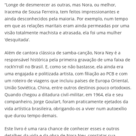
“Longe de desmerecer as outras, mas Nora, ou melhor,
Iracema de Sousa Ferreira, tem feitos impressionantes e
ainda desconhecidos pela maioria. Por exemplo, num tempo
em que as relações maritais eram ainda permeadas por uma
visão totalmente machista e atrasada, ela foi uma mulher
‘desquitada’.
Além de cantora clássica de samba-canção, Nora Ney é a
responsável histórica pela primeira gravação de uma faixa de
rock’n’roll no Brasil. E, como se não bastasse, ela ainda era
uma engajada e politizada artista, com filiação ao PCB e com
um roteiro de viagens que incluiu países de Europa Oriental,
União Soviética, China, entre outros destinos pouco ortodoxos.
Quando chegou a ditadura civil-militar, em 1964, ela e seu
companheiro, Jorge Goulart, foram praticamente ejetados da
vida artística brasileira, obrigando-os a viver num autoexílio
que durou tempo demais.
Este livro é uma rara chance de conhecer esses e outros
detalhes da vida e da obra de Nora Ney, constatar sua