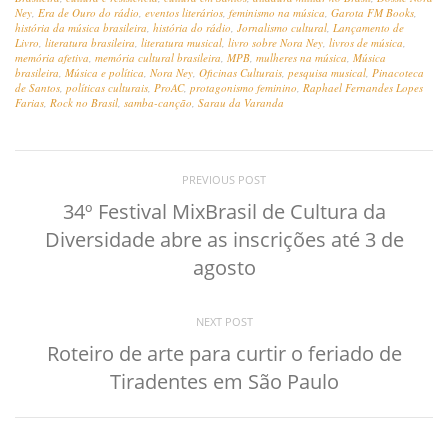
Ney
,
Era de Ouro do rádio
,
eventos literários
,
feminismo na música
,
Garota FM Books
,
história da música brasileira
,
história do rádio
,
Jornalismo cultural
,
Lançamento de
Livro
,
literatura brasileira
,
literatura musical
,
livro sobre Nora Ney
,
livros de música
,
memória afetiva
,
memória cultural brasileira
,
MPB
,
mulheres na música
,
Música
brasileira
,
Música e política
,
Nora Ney
,
Oficinas Culturais
,
pesquisa musical
,
Pinacoteca
de Santos
,
políticas culturais
,
ProAC
,
protagonismo feminino
,
Raphael Fernandes Lopes
Farias
,
Rock no Brasil
,
samba-canção
,
Sarau da Varanda
PREVIOUS POST
34º Festival MixBrasil de Cultura da
Diversidade abre as inscrições até 3 de
agosto
NEXT POST
Roteiro de arte para curtir o feriado de
Tiradentes em São Paulo