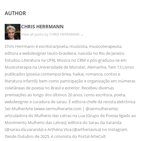
AUTHOR
CHRIS HERRMANN
View all posts by CHRIS HERRMANN
→
Chris Herrmann é escritora/poeta, musicista, musicoterapeuta,
editora e webdesigner teuto-brasileira, nascida no Rio de Janeiro.
Estudou Literatura na UFRJ, Música no CBM e pós-graduou-se em
Musicoterapia na Universidade de Münster, Alemanha. Tem 13 Livros
publicados (poesia contemporânea, haikai, romance, contos e
literatura infantil); bem como participação e organização em inúmeras
coletâneas de poesia no Brasil e exterior. Recebeu diversas
premiações ao longo dos últimos 20 anos, como escritora, poeta,
webdesigner e curadora de sarau. É editora-chefe da revista eletrônica
Ser MulherArte (www.sermulherarte.com | @sermulherarte);
articuladora do Mulherio das Letras na Lua (Grupo de Poesia ligado ao
Movimento Mulherio das Letras); editora do Sarau da Varanda
(@sarau.da.varanda) e Arthéria Viva (@artheriaviva) no Instagram.
Desde Outubro de 2025, é colunista do Portal ArteCult