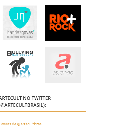
ARTECULT NO TWITTER
(@ARTECULTBRASIL):
Tweets de @artecultbrasil