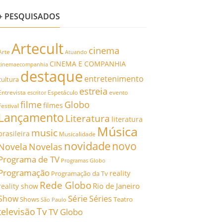
+ PESQUISADOS
Artecult
cinema
Arte
Atuando
CINEMA E COMPANHIA
cinemaecompanhia
destaque
entretenimento
cultura
estreia
Entrevista
Espetáculo
evento
escritor
filme
Globo
filmes
Festival
Lançamento
Literatura
literatura
Música
music
brasileira
Musicalidade
novidade
novo
Novela
Novelas
Programa de TV
Programas Globo
Programação
reality
Programação da Tv
Rede Globo
Rio de Janeiro
reality show
Série
Show
Séries
Shows
Teatro
São Paulo
Tv
televisão
TV Globo