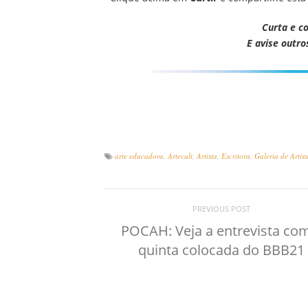
Curta e c
E avise outro
arte educadora
,
Artecult
,
Artista
,
Escritora
,
Galeria de Artist
PREVIOUS POST
POCAH: Veja a entrevista co
quinta colocada do BBB21