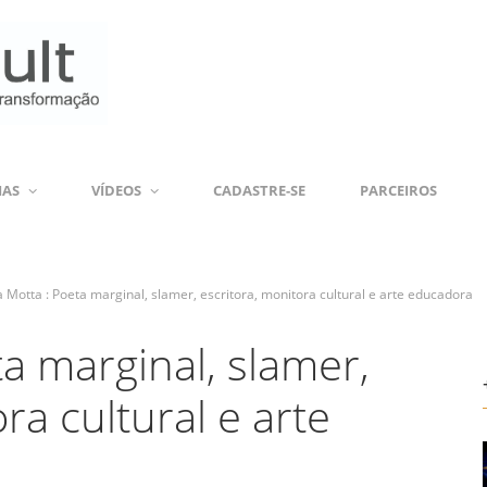
IAS
VÍDEOS
CADASTRE-SE
PARCEIROS
ia Motta : Poeta marginal, slamer, escritora, monitora cultural e arte educadora
ta marginal, slamer,
ra cultural e arte