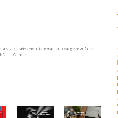
a Sex - Horário Comercial. e-mail para Divulgação Artística:
l: Rapha Gomide.