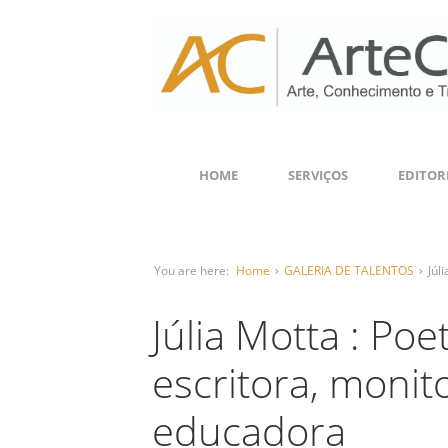
HOME
SERVIÇOS
EDITOR
You are here:
Home
›
GALERIA DE TALENTOS
›
Júl
Júlia Motta : Poe
escritora, monito
educadora