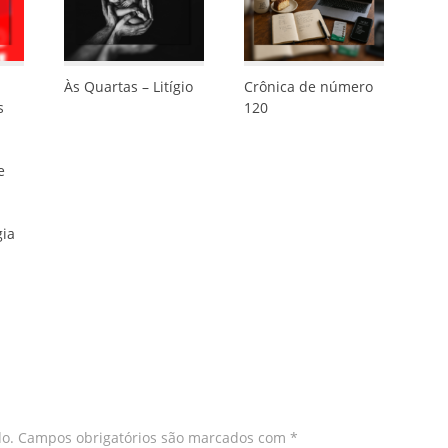
Às Quartas – Litígio
Crônica de número
s
120
e
gia
o.
Campos obrigatórios são marcados com
*