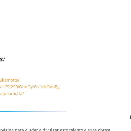
s:
juliamotta/
l/UCSf299iOudOyi6n1sNOAoBg
t
ajuliamotta/
página para ajudar a divulgar este talento e suas obras!