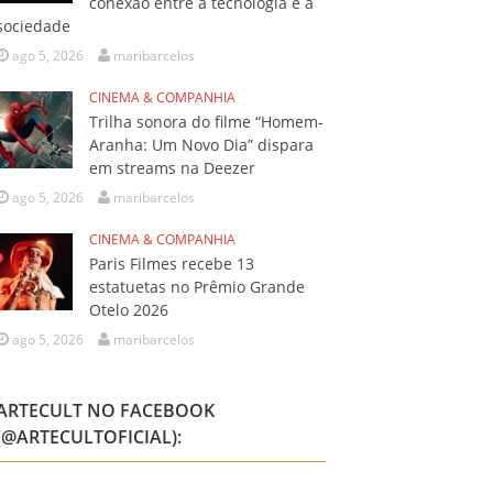
conexão entre a tecnologia e a
sociedade
ago 5, 2026
maribarcelos
CINEMA & COMPANHIA
Trilha sonora do filme “Homem-
Aranha: Um Novo Dia” dispara
em streams na Deezer
ago 5, 2026
maribarcelos
CINEMA & COMPANHIA
Paris Filmes recebe 13
estatuetas no Prêmio Grande
Otelo 2026
ago 5, 2026
maribarcelos
ARTECULT NO FACEBOOK
(@ARTECULTOFICIAL):