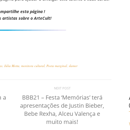
ompartilhe esta página !
s artistas sobre o ArteCult!
as
,
Júlia Motta
,
monitora cultural
,
Poeta marginal
,
slamer
NEXT POST
m a
BBB21 – Festa ‘Memórias’ terá
apresentações de Justin Bieber,
Bebe Rexha, Alceu Valença e
muito mais!