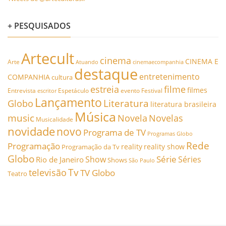
+ PESQUISADOS
Artecult
cinema
CINEMA E
Arte
Atuando
cinemaecompanhia
destaque
entretenimento
COMPANHIA
cultura
estreia
filme
filmes
Entrevista
Espetáculo
evento
Festival
escritor
Lançamento
Literatura
Globo
literatura brasileira
Música
music
Novela
Novelas
Musicalidade
novidade
novo
Programa de TV
Programas Globo
Rede
Programação
reality
reality show
Programação da Tv
Globo
Série
Show
Séries
Rio de Janeiro
Shows
São Paulo
Tv
televisão
TV Globo
Teatro