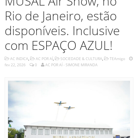
MUSAL Air Show, no
Rio de Janeiro, estão
disponíveis. Inclusive
com ESPAÇO AZUL!
AC INDICA
,
AC POR AÍ
,
SOCIEDADE & CULTURA
,
TEAmigo
fev 22, 2026
0
AC POR AÍ - SIMONE MIRANDA