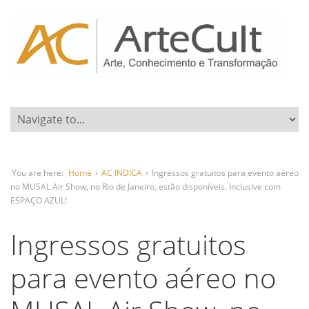
You are here:
Home
›
AC INDICA
›
Ingressos gratuitos para evento aéreo
no MUSAL Air Show, no Rio de Janeiro, estão disponíveis. Inclusive com
ESPAÇO AZUL!
Ingressos gratuitos
para evento aéreo no