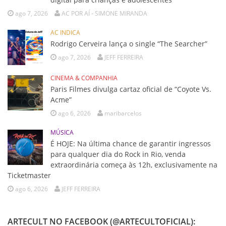
ago 7, 2026
AC POR AÍ - SIMONE MIRANDA
AC INDICA
Rodrigo Cerveira lança o single “The Searcher”
ago 7, 2026
JEFF FERREIRA
CINEMA & COMPANHIA
Paris Filmes divulga cartaz oficial de “Coyote Vs.
Acme”
ago 6, 2026
maribarcelos
MÚSICA
É HOJE: Na última chance de garantir ingressos
para qualquer dia do Rock in Rio, venda
extraordinária começa às 12h, exclusivamente na
Ticketmaster
ago 6, 2026
JEFF FERREIRA
ARTECULT NO FACEBOOK (@ARTECULTOFICIAL):