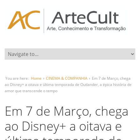
You are here:
Home
›
CINEMA & COMPANHIA
›
Em 7 de Março, chega
ao Disney+ a oitava e última temporada de Outlander, a épica história de
amor que transcende o tempo
Em 7 de Março, chega
ao Disney+ a oitava e