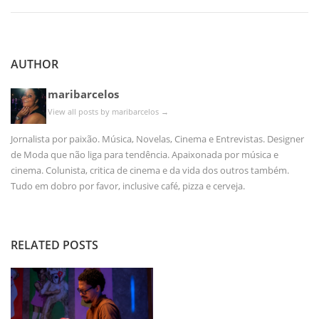
AUTHOR
maribarcelos
View all posts by maribarcelos
→
Jornalista por paixão. Música, Novelas, Cinema e Entrevistas. Designer
de Moda que não liga para tendência. Apaixonada por música e
cinema. Colunista, critica de cinema e da vida dos outros também.
Tudo em dobro por favor, inclusive café, pizza e cerveja.
RELATED POSTS