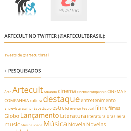
ARTECULT NO TWITTER (@ARTECULTBRASIL):
Tweets de @artecultbrasil
+ PESQUISADOS
Artecult
cinema
CINEMA E
Arte
Atuando
cinemaecompanhia
destaque
entretenimento
COMPANHIA
cultura
estreia
filme
filmes
Entrevista
Espetáculo
evento
Festival
escritor
Lançamento
Literatura
Globo
literatura brasileira
Música
music
Novela
Novelas
Musicalidade