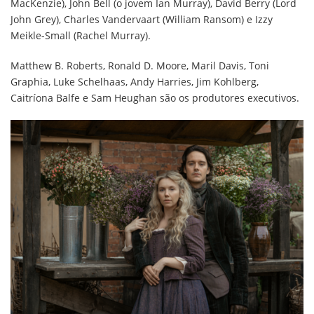
MacKenzie), John Bell (o jovem Ian Murray), David Berry (Lord
John Grey), Charles Vandervaart (William Ransom) e Izzy
Meikle-Small (Rachel Murray).
Matthew B. Roberts, Ronald D. Moore, Maril Davis, Toni
Graphia, Luke Schelhaas, Andy Harries, Jim Kohlberg,
Caitríona Balfe e Sam Heughan são os produtores executivos.