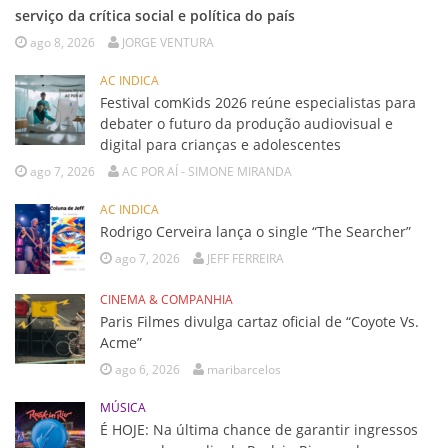
serviço da crítica social e política do país
ago 8, 2026
JORGE VENTURA
AC INDICA
Festival comKids 2026 reúne especialistas para
debater o futuro da produção audiovisual e
digital para crianças e adolescentes
ago 7, 2026
AC POR AÍ - SIMONE MIRANDA
AC INDICA
Rodrigo Cerveira lança o single “The Searcher”
ago 7, 2026
JEFF FERREIRA
CINEMA & COMPANHIA
Paris Filmes divulga cartaz oficial de “Coyote Vs.
Acme”
ago 6, 2026
maribarcelos
MÚSICA
É HOJE: Na última chance de garantir ingressos