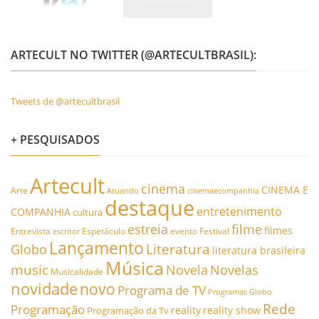
ARTECULT NO TWITTER (@ARTECULTBRASIL):
Tweets de @artecultbrasil
+ PESQUISADOS
Artecult
cinema
CINEMA E
Arte
Atuando
cinemaecompanhia
destaque
entretenimento
COMPANHIA
cultura
estreia
filme
filmes
Entrevista
Espetáculo
evento
Festival
escritor
Lançamento
Literatura
Globo
literatura brasileira
Música
music
Novela
Novelas
Musicalidade
novidade
novo
Programa de TV
Programas Globo
Rede
Programação
reality
reality show
Programação da Tv