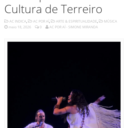
Cultura de Terreiro
AC INDICA
,
AC POR AÍ
,
ARTE & ESPIRITUALIDADE
,
MÚSICA
maio 18, 2026
0
AC POR AÍ - SIMONE MIRANDA