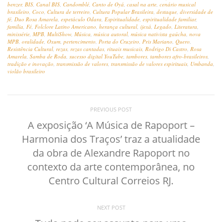
benzer
,
BIS
,
Canal BIS
,
Candomblé
,
Canto de Oyá
,
casal na arte
,
cenário musical
brasileiro
,
Coco
,
Cultura de terreiro
,
Cultura Popular Brasileira
,
destaque
,
diversidade de
fé
,
Duo Rosa Amarela
,
espetáculo Odara
,
Espiritualidade
,
espiritualidade familiar
,
família
,
Fé
,
Folclore Latino Americano
,
herança cultural
,
ijexá
,
Legado
,
Literatura
,
minissérie
,
MPB
,
MultiShow
,
Música
,
música autoral
,
música nativista gaúcha
,
nova
MPB
,
oralidade
,
Oxum
,
pertencimento
,
Porta do Cruzeiro
,
Pris Mariano
,
Quero
,
Resistência Cultural
,
rezas
,
rezas cantadas
,
rituais musicais
,
Rodrigo Di Castro
,
Rosa
Amarela
,
Samba de Roda
,
sucesso digital YouTube
,
tambores
,
tambores afro-brasileiros
,
tradição e inovação
,
transmissão de valores
,
transmissão de valores espirituais
,
Umbanda
,
violão brasileiro
PREVIOUS POST
A exposição ‘A Música de Rapoport –
Harmonia dos Traços’ traz a atualidade
da obra de Alexandre Rapoport no
contexto da arte contemporânea, no
Centro Cultural Correios RJ.
NEXT POST