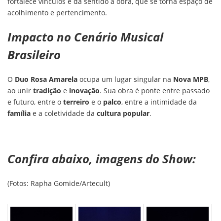
fortalece vínculos e dá sentido à obra, que se torna espaço de
acolhimento e pertencimento.
Impacto no Cenário Musical
Brasileiro
O
Duo Rosa Amarela
ocupa um lugar singular na
Nova MPB
,
ao unir
tradição
e
inovação
. Sua obra é ponte entre passado
e futuro, entre o
terreiro
e o
palco
, entre a intimidade da
família
e a coletividade da
cultura popular
.
Confira abaixo, imagens do Show:
(Fotos: Rapha Gomide/Artecult)