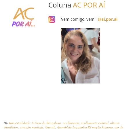
Coluna
AC POR AÍ
Vem comigo, vem!
@si.por.ai
#ancestralidade
,
A Casa da Benzedeira
,
acolhimento
,
acolhimento cultural
,
altares
brasileiros
,
arranjos musicais
,
Artecult
,
Assembleia Legislativa RJ moção honrosa
,
ato de