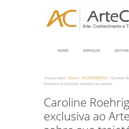
HOME
SERVIÇOS
EDITOR
You are here:
Home
›
AC ENTREVISTA
›
Caroline Ro
Festival e os próximos desafios na carreira
Caroline Roehrig
exclusiva ao ArteC