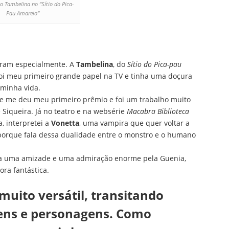
o Tambelina no “Sítio do Pica-
Pau Amarelo”
aram especialmente. A
Tambelina
, do
Sítio do Pica-pau
 foi meu primeiro grande papel na TV e tinha uma doçura
 minha vida.
ue me deu meu primeiro prêmio e foi um trabalho muito
Siqueira. Já no teatro e na websérie
Macabra Biblioteca
a, interpretei a
Vonetta
, uma vampira que quer voltar a
rque fala dessa dualidade entre o monstro e o humano
la uma amizade e uma admiração enorme pela Guenia,
ora fantástica.
uito versátil, transitando
gens e personagens. Como