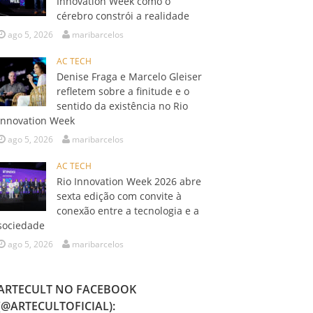
Innovation Week como o
cérebro constrói a realidade
ago 5, 2026
maribarcelos
AC TECH
Denise Fraga e Marcelo Gleiser
refletem sobre a finitude e o
sentido da existência no Rio
Innovation Week
ago 5, 2026
maribarcelos
AC TECH
Rio Innovation Week 2026 abre
sexta edição com convite à
conexão entre a tecnologia e a
sociedade
ago 5, 2026
maribarcelos
ARTECULT NO FACEBOOK
(@ARTECULTOFICIAL):