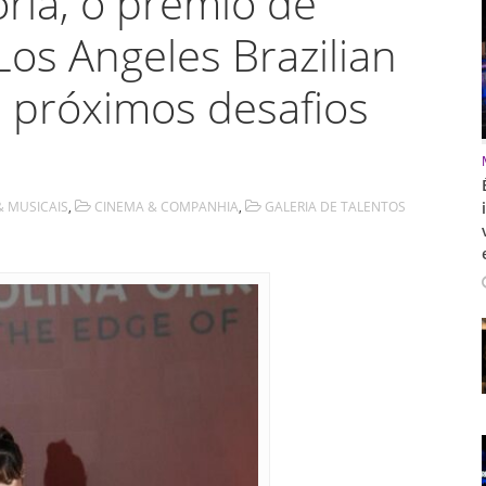
ória, o prêmio de
Los Angeles Brazilian
os próximos desafios
& MUSICAIS
,
CINEMA & COMPANHIA
,
GALERIA DE TALENTOS