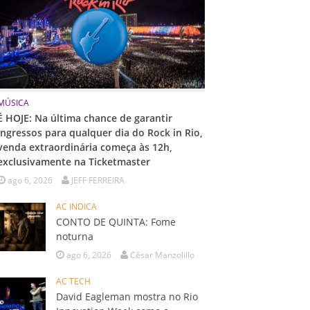
MÚSICA
É HOJE: Na última chance de garantir
ingressos para qualquer dia do Rock in Rio,
venda extraordinária começa às 12h,
exclusivamente na Ticketmaster
ago 6, 2026
JEFF FERREIRA
AC INDICA
CONTO DE QUINTA: Fome
noturna
ago 6, 2026
César Manzolillo
AC TECH
David Eagleman mostra no Rio