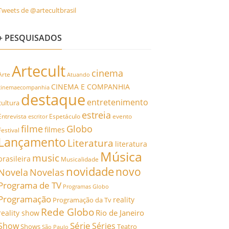
Tweets de @artecultbrasil
+ PESQUISADOS
Artecult
cinema
Arte
Atuando
CINEMA E COMPANHIA
cinemaecompanhia
destaque
entretenimento
cultura
estreia
Entrevista
Espetáculo
evento
escritor
filme
Globo
filmes
Festival
Lançamento
Literatura
literatura
Música
music
brasileira
Musicalidade
novidade
novo
Novela
Novelas
Programa de TV
Programas Globo
Programação
reality
Programação da Tv
Rede Globo
Rio de Janeiro
reality show
Série
Show
Séries
Shows
Teatro
São Paulo