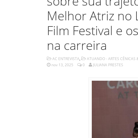
sobre sua trajet
Melhor Atriz no 
Film Festival e 
na carreira
AC ENTREVISTA
,
ATUANDO - ARTES CÊNICAS 
nov 13, 2025
0
JULIANA PRESTES