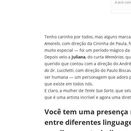
A atriz com
Tenho carinho por todos, mas alguns marc
Amarelo
, com direção da Cininha de Paula,
muito especial — foi um período mágico da
Depois veio a
Juliana
, do curta
Memórias
, q
querido que contou com a direção do André 
do Dr. Lucchetti
, com direção do Paulo Biscai
ser humana — um personagem que adoro po
que existe em todos nós.
E claro, a mulher de
Tente Sua Sorte
, que se
que é uma artista incrível e agora uma diret
Você tem uma presença m
entre diferentes lingua