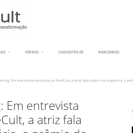
IAS
VÍDEOS
CADASTRE-SE
PARCEIROS
ehrig: Em entrevista exclusiva ao ArteCult, a atriz fala sobre sua trajetória, o p
: Em entrevista
ult, a atriz fala