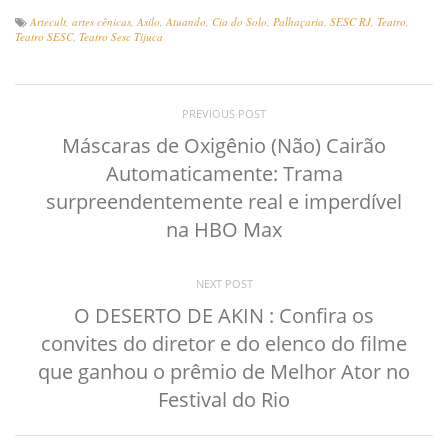
Artecult
,
artes cênicas
,
Asilo
,
Atuando
,
Cia do Solo
,
Palhaçaria
,
SESC RJ
,
Teatro
,
Teatro SESC
,
Teatro Sesc Tijuca
PREVIOUS POST
Máscaras de Oxigênio (Não) Cairão
Automaticamente: Trama
surpreendentemente real e imperdível
na HBO Max
NEXT POST
O DESERTO DE AKIN : Confira os
convites do diretor e do elenco do filme
que ganhou o prêmio de Melhor Ator no
Festival do Rio