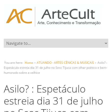
You are here:
Home
›
ATUANDO - ARTES CÊNICAS & MUSICAIS
›
Asilo? :
Espetáculo estreia dia 31 de julho no Sesc Tijuca com olhar poético e bem-
humorado sobre a velhice
Asilo? : Espetáculo
estreia dia 31 de julho