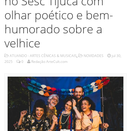
no Sesc Tijuca com
olhar poético e bem-
humorado sobre a
velhice
ATUANDO - ARTES CÊNICAS & MUSICAIS
,
NOVIDADES
jul 30,
2025
0
Redação ArteCult.com