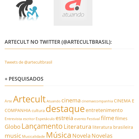
ARTECULT NO TWITTER (@ARTECULTBRASIL):
Tweets de @artecultbrasil
+ PESQUISADOS
Artecult
cinema
CINEMA E
Arte
Atuando
cinemaecompanhia
destaque
entretenimento
COMPANHIA
cultura
estreia
filme
filmes
Entrevista
Espetáculo
evento
Festival
escritor
Lançamento
Literatura
Globo
literatura brasileira
Música
music
Novela
Novelas
Musicalidade