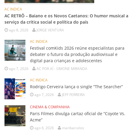
AC INDICA
AC RETRÔ – Baiano e os Novos Caetanos: O humor musical a
serviço da crítica social e política do país
ago 8, 2026
JORGE VENTURA
AC INDICA
Festival comKids 2026 reúne especialistas para
debater o futuro da produção audiovisual e
digital para crianças e adolescentes
ago 7, 2026
AC POR AÍ - SIMONE MIRANDA
AC INDICA
Rodrigo Cerveira lança o single “The Searcher”
ago 7, 2026
JEFF FERREIRA
CINEMA & COMPANHIA
Paris Filmes divulga cartaz oficial de “Coyote Vs.
Acme”
ago 6, 2026
maribarcelos