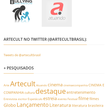
ARTECULT NO TWITTER (@ARTECULTBRASIL):
Tweets de @artecultbrasil
+ PESQUISADOS
Artecult
cinema
CINEMA E
Arte
Atuando
cinemaecompanhia
destaque
entretenimento
COMPANHIA
cultura
estreia
filme
filmes
Entrevista
Espetáculo
evento
Festival
escritor
Lançamento
Literatura
Globo
literatura brasileira