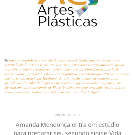
arte contemporânea
,
arte e ciência
,
arte e materialidade
,
arte e natureza
,
arte e
sustentabilidade
,
arte em Paris
,
arte sustentável
,
artes visuais
,
artista brasileiro
,
artista
brasileiro no exterior
,
Boucheron
,
carreira internacional
,
Chris Herrmann
,
criação
artística
,
design e joalheria
,
estética contemporânea
,
experimentação artística
,
exposições
internacionais
,
gemologia
,
História da Arte
,
inovação na arte
,
materiais naturais
,
mercado de arte
,
Nikko Kali
,
pigmentação natural
,
pigmentos naturais
,
pintura com
minerais
,
pintura contemporânea
,
Place Vendôme
,
processo artesanal
,
técnica artística
,
técnicas ancestrais
,
textura e cor
,
tintas minerais
,
Van Cleef & Arpels
PREVIOUS POST
Amanda Mendonça entra em estúdio
para preparar seu segundo single ‘Vida