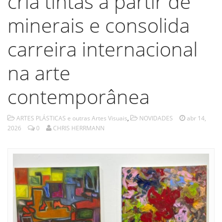
cria tintas a partir de
minerais e consolida
carreira internacional
na arte
contemporânea
ARTES PLÁSTICAS e outras Artes Visuais
,
NOVIDADES
abr 14,
2026
0
CHRIS HERRMANN