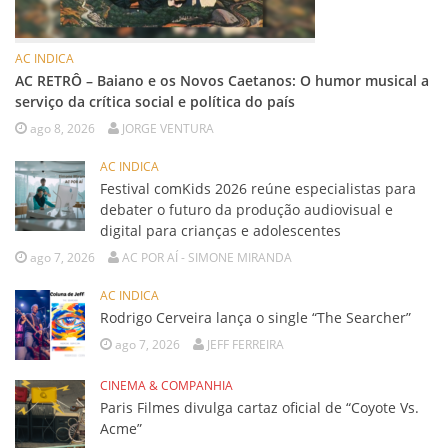
AC INDICA
AC RETRÔ – Baiano e os Novos Caetanos: O humor musical a
serviço da crítica social e política do país
ago 8, 2026
JORGE VENTURA
AC INDICA
Festival comKids 2026 reúne especialistas para
debater o futuro da produção audiovisual e
digital para crianças e adolescentes
ago 7, 2026
AC POR AÍ - SIMONE MIRANDA
AC INDICA
Rodrigo Cerveira lança o single “The Searcher”
ago 7, 2026
JEFF FERREIRA
CINEMA & COMPANHIA
Paris Filmes divulga cartaz oficial de “Coyote Vs.
Acme”