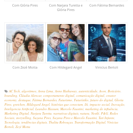
Com Glória Pires
Com Narjara Turetta e
Com Fátima Bernardes
Glória Pires
Com Zezé Motta
Com Hildegard Angel
Vinicius Bertoli
AC Tech
,
algoritmos
,
Anna Lima
,
Anne Hathaway
,
autenticidade
,
Avon
,
Boticário
,
branding
,
Cláudia Alencar
,
comportamento digital
,
comunicação digital
,
creator
economy
,
destaque
,
Fátima Bernardes
,
Futurismo
,
Futurístiko
,
futuro do digital
,
Gloria
Pires
,
gretchen
,
Hildegard Angel
,
histórias que conectam
,
IA
,
impacto social
,
Inovação
,
Inteligencia Artificial
,
Leandro Hassum
,
Marcelo Faustini
,
marketing de influência
,
Marketing Digital
,
Narjara Turetta
,
narrativas digitais
,
natura
,
Nestlé
,
P&G
,
Redes
Sociais
,
storytelling
,
Suzana Pires
,
Suzana Pires e Marcelo Faustini
,
Tati Infante
,
Tecnologia
,
tendências digitais
,
Thalita Rebouças
,
Transformação Digital
,
Vinicius
Bertoli
,
Zezé Motta