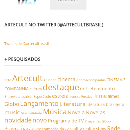
ARTECULT NO TWITTER (@ARTECULTBRASIL):
Tweets de @artecultbrasil
+ PESQUISADOS
Artecult
cinema
CINEMA E
Arte
Atuando
cinemaecompanhia
destaque
entretenimento
COMPANHIA
cultura
estreia
filme
filmes
Entrevista
Espetáculo
evento
Festival
escritor
Lançamento
Literatura
Globo
literatura brasileira
Música
music
Novela
Novelas
Musicalidade
novidade
novo
Programa de TV
Programas Globo
Rede
Programação
reality
reality show
Programação da Tv