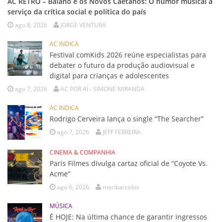
AC RETRÔ – Baiano e os Novos Caetanos: O humor musical a
serviço da crítica social e política do país
ago 8, 2026
JORGE VENTURA
AC INDICA
Festival comKids 2026 reúne especialistas para
debater o futuro da produção audiovisual e
digital para crianças e adolescentes
ago 7, 2026
AC POR AÍ - SIMONE MIRANDA
AC INDICA
Rodrigo Cerveira lança o single “The Searcher”
ago 7, 2026
JEFF FERREIRA
CINEMA & COMPANHIA
Paris Filmes divulga cartaz oficial de “Coyote Vs.
Acme”
ago 6, 2026
maribarcelos
MÚSICA
É HOJE: Na última chance de garantir ingressos