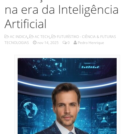
na era da Inteligência
Artificial
AC INDICA
,
AC TECH
,
FUTURÍSTIKO - CIÊNCIA & FUTURAS
TECNOLOGIAS
nov 14, 2025
0
Pedro Henrique