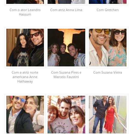
Com o ator Leandro
Com atriz Anna Lima
Com Gretchen
Hassum
Com a atriz norte
Com Suzana Pires e
Com Suzana Vieira
americana Anne
Marcelo Faustini
Hathaway