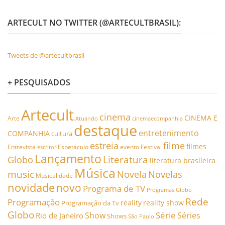
ARTECULT NO TWITTER (@ARTECULTBRASIL):
Tweets de @artecultbrasil
+ PESQUISADOS
Artecult
cinema
CINEMA E
Arte
Atuando
cinemaecompanhia
destaque
entretenimento
COMPANHIA
cultura
estreia
filme
filmes
Entrevista
Espetáculo
evento
Festival
escritor
Lançamento
Literatura
Globo
literatura brasileira
Música
music
Novela
Novelas
Musicalidade
novidade
novo
Programa de TV
Programas Globo
Rede
Programação
reality
reality show
Programação da Tv
Globo
Série
Show
Séries
Rio de Janeiro
Shows
São Paulo