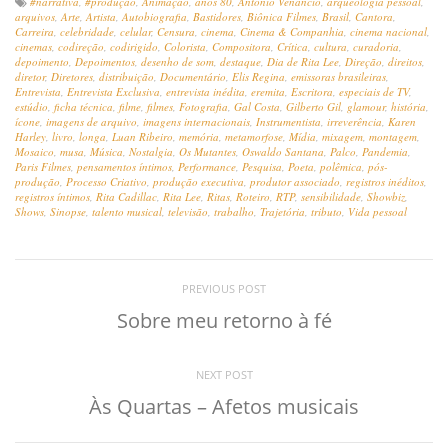
#narrativa
,
#produção
,
Animação
,
anos 80
,
Antonio Venâncio
,
arqueologia pessoal
,
arquivos
,
Arte
,
Artista
,
Autobiografia
,
Bastidores
,
Biônica Filmes
,
Brasil
,
Cantora
,
Carreira
,
celebridade
,
celular
,
Censura
,
cinema
,
Cinema & Companhia
,
cinema nacional
,
cinemas
,
codireção
,
codirigido
,
Colorista
,
Compositora
,
Crítica
,
cultura
,
curadoria
,
depoimento
,
Depoimentos
,
desenho de som
,
destaque
,
Dia de Rita Lee
,
Direção
,
direitos
,
diretor
,
Diretores
,
distribuição
,
Documentário
,
Elis Regina
,
emissoras brasileiras
,
Entrevista
,
Entrevista Exclusiva
,
entrevista inédita
,
eremita
,
Escritora
,
especiais de TV
,
estúdio
,
ficha técnica
,
filme
,
filmes
,
Fotografia
,
Gal Costa
,
Gilberto Gil
,
glamour
,
história
,
ícone
,
imagens de arquivo
,
imagens internacionais
,
Instrumentista
,
irreverência
,
Karen
Harley
,
livro
,
longa
,
Luan Ribeiro
,
memória
,
metamorfose
,
Mídia
,
mixagem
,
montagem
,
Mosaico
,
musa
,
Música
,
Nostalgia
,
Os Mutantes
,
Oswaldo Santana
,
Palco
,
Pandemia
,
Paris Filmes
,
pensamentos íntimos
,
Performance
,
Pesquisa
,
Poeta
,
polêmica
,
pós-
produção
,
Processo Criativo
,
produção executiva
,
produtor associado
,
registros inéditos
,
registros íntimos
,
Rita Cadillac
,
Rita Lee
,
Ritas
,
Roteiro
,
RTP
,
sensibilidade
,
Showbiz
,
Shows
,
Sinopse
,
talento musical
,
televisão
,
trabalho
,
Trajetória
,
tributo
,
Vida pessoal
PREVIOUS POST
Sobre meu retorno à fé
NEXT POST
Às Quartas – Afetos musicais