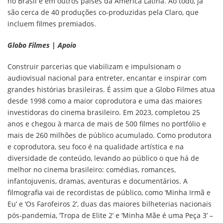
no Brasil e em outros países da América Latina. Ao todo, já
são cerca de 40 produções co-produzidas pela Claro, que
incluem filmes premiados.
Globo Filmes | Apoio
Construir parcerias que viabilizam e impulsionam o
audiovisual nacional para entreter, encantar e inspirar com
grandes histórias brasileiras. É assim que a Globo Filmes atua
desde 1998 como a maior coprodutora e uma das maiores
investidoras do cinema brasileiro. Em 2023, completou 25
anos e chegou à marca de mais de 500 filmes no portfólio e
mais de 260 milhões de público acumulado. Como produtora
e coprodutora, seu foco é na qualidade artística e na
diversidade de conteúdo, levando ao público o que há de
melhor no cinema brasileiro: comédias, romances,
infantojuvenis, dramas, aventuras e documentários. A
filmografia vai de recordistas de público, como ‘Minha Irmã e
Eu’ e ‘Os Farofeiros 2’, duas das maiores bilheterias nacionais
pós-pandemia, ‘Tropa de Elite 2’ e ‘Minha Mãe é uma Peça 3’ –