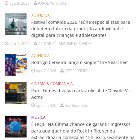
ago 8, 2026
JORGE VENTURA
AC INDICA
Festival comKids 2026 reúne especialistas para
debater o futuro da produção audiovisual e
digital para crianças e adolescentes
ago 7, 2026
AC POR AÍ - SIMONE MIRANDA
AC INDICA
Rodrigo Cerveira lança o single “The Searcher”
ago 7, 2026
JEFF FERREIRA
CINEMA & COMPANHIA
Paris Filmes divulga cartaz oficial de “Coyote Vs.
Acme”
ago 6, 2026
maribarcelos
MÚSICA
É HOJE: Na última chance de garantir ingressos
para qualquer dia do Rock in Rio, venda
extraordinária começa às 12h, exclusivamente na