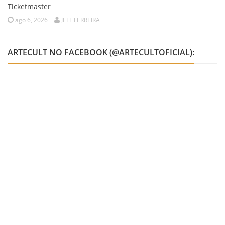
Ticketmaster
ago 6, 2026
JEFF FERREIRA
ARTECULT NO FACEBOOK (@ARTECULTOFICIAL):