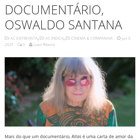
DOCUMENTÁRIO,
OSWALDO SANTANA
AC ENTREVISTA
,
AC INDICA
,
CINEMA & COMPANHIA
jun 3,
2025
0
Luan Ribeiro
Mais do que um documentário,
Ritas
é uma carta de amor da