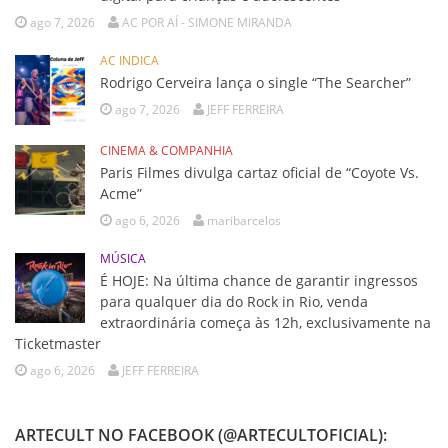
ago 7, 2026
AC POR AÍ - SIMONE MIRANDA
AC INDICA
Rodrigo Cerveira lança o single “The Searcher”
ago 7, 2026
JEFF FERREIRA
CINEMA & COMPANHIA
Paris Filmes divulga cartaz oficial de “Coyote Vs.
Acme”
ago 6, 2026
maribarcelos
MÚSICA
É HOJE: Na última chance de garantir ingressos
para qualquer dia do Rock in Rio, venda
extraordinária começa às 12h, exclusivamente na
Ticketmaster
ago 6, 2026
JEFF FERREIRA
ARTECULT NO FACEBOOK (@ARTECULTOFICIAL):