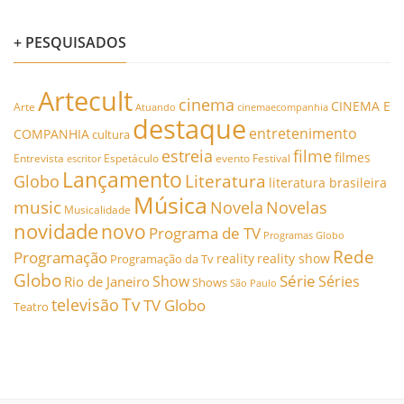
+ PESQUISADOS
Artecult
cinema
CINEMA E
Arte
Atuando
cinemaecompanhia
destaque
entretenimento
COMPANHIA
cultura
estreia
filme
filmes
Entrevista
Espetáculo
evento
Festival
escritor
Lançamento
Literatura
Globo
literatura brasileira
Música
music
Novela
Novelas
Musicalidade
novidade
novo
Programa de TV
Programas Globo
Rede
Programação
reality
reality show
Programação da Tv
Globo
Série
Show
Séries
Rio de Janeiro
Shows
São Paulo
Tv
televisão
TV Globo
Teatro