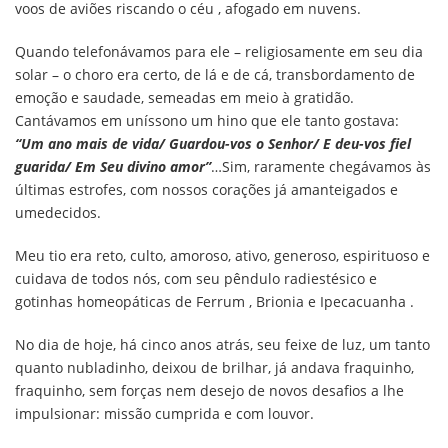
voos de aviões riscando o céu , afogado em nuvens.
Quando telefonávamos para ele – religiosamente em seu dia
solar – o choro era certo, de lá e de cá, transbordamento de
emoção e saudade, semeadas em meio à gratidão.
Cantávamos em uníssono um hino que ele tanto gostava:
“Um ano mais de vida/ Guardou-vos o Senhor/ E deu-vos fiel
guarida/ Em Seu divino amor”
…Sim, raramente chegávamos às
últimas estrofes, com nossos corações já amanteigados e
umedecidos.
Meu tio era reto, culto, amoroso, ativo, generoso, espirituoso e
cuidava de todos nós, com seu pêndulo radiestésico e
gotinhas homeopáticas de Ferrum , Brionia e Ipecacuanha .
No dia de hoje, há cinco anos atrás, seu feixe de luz, um tanto
quanto nubladinho, deixou de brilhar, já andava fraquinho,
fraquinho, sem forças nem desejo de novos desafios a lhe
impulsionar: missão cumprida e com louvor.