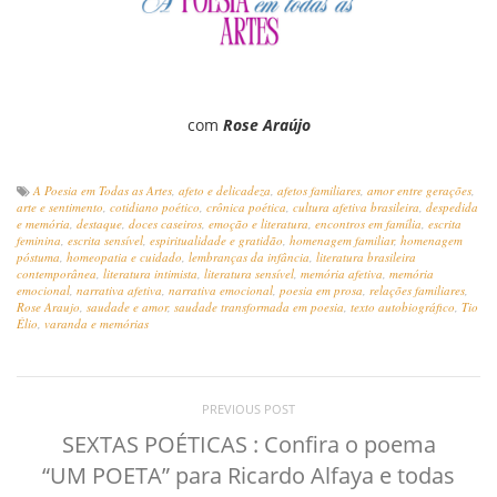
com
Rose Araújo
A Poesia em Todas as Artes
,
afeto e delicadeza
,
afetos familiares
,
amor entre gerações
,
arte e sentimento
,
cotidiano poético
,
crônica poética
,
cultura afetiva brasileira
,
despedida
e memória
,
destaque
,
doces caseiros
,
emoção e literatura
,
encontros em família
,
escrita
feminina
,
escrita sensível
,
espiritualidade e gratidão
,
homenagem familiar
,
homenagem
póstuma
,
homeopatia e cuidado
,
lembranças da infância
,
literatura brasileira
contemporânea
,
literatura intimista
,
literatura sensível
,
memória afetiva
,
memória
emocional
,
narrativa afetiva
,
narrativa emocional
,
poesia em prosa
,
relações familiares
,
Rose Araujo
,
saudade e amor
,
saudade transformada em poesia
,
texto autobiográfico
,
Tio
Élio
,
varanda e memórias
PREVIOUS POST
SEXTAS POÉTICAS : Confira o poema
“UM POETA” para Ricardo Alfaya e todas