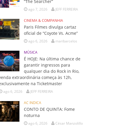
“The Searcher”
ago 7, 2026
JEFF FERREIRA
CINEMA & COMPANHIA
Paris Filmes divulga cartaz
oficial de “Coyote Vs. Acme”
ago 6, 2026
maribarcelos
MÚSICA
É HOJE: Na última chance de
garantir ingressos para
qualquer dia do Rock in Rio,
venda extraordinária começa às 12h,
exclusivamente na Ticketmaster
ago 6, 2026
JEFF FERREIRA
AC INDICA
CONTO DE QUINTA: Fome
noturna
ago 6, 2026
César Manzolillo