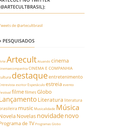
ARTECULT NO TWITTER
(@ARTECULTBRASIL):
Tweets de @artecultbrasil
+ PESQUISADOS
Artecult
cinema
Arte
Atuando
CINEMA E COMPANHIA
cinemaecompanhia
destaque
entretenimento
cultura
estreia
Entrevista
Espetáculo
evento
escritor
filme
Globo
filmes
Festival
Lançamento
Literatura
literatura
Música
music
brasileira
Musicalidade
novidade
novo
Novela
Novelas
Programa de TV
Programas Globo