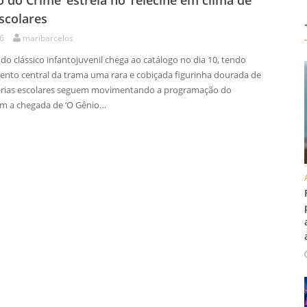
o do Crime’ estreia no Telecine em clima de
escolares
26
maribarcelos
o clássico infantojuvenil chega ao catálogo no dia 10, tendo
nto central da trama uma rara e cobiçada figurinha dourada de
s férias escolares seguem movimentando a programação do
om a chegada de ‘O Gênio…