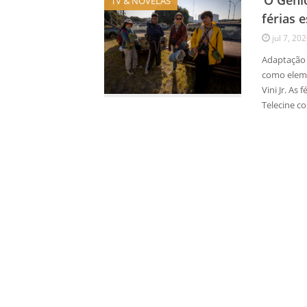
‘O Gêni
TV & NOVELAS
férias 
jul 7, 20
Adaptação d
como eleme
Vini Jr. A
Telecine c