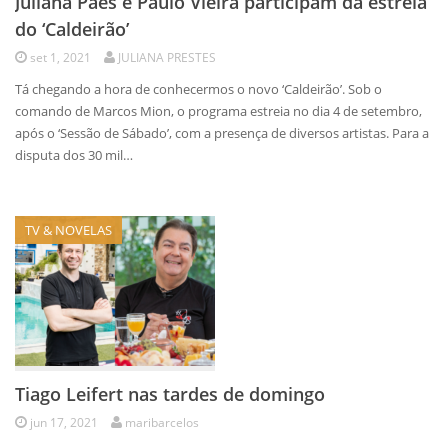
Juliana Paes e Paulo Vieira participam da estreia
do ‘Caldeirão’
set 1, 2021
JULIANA PRESTES
Tá chegando a hora de conhecermos o novo ‘Caldeirão’. Sob o
comando de Marcos Mion, o programa estreia no dia 4 de setembro,
após o ‘Sessão de Sábado’, com a presença de diversos artistas. Para a
disputa dos 30 mil…
TV & NOVELAS
Tiago Leifert nas tardes de domingo
jun 17, 2021
maribarcelos