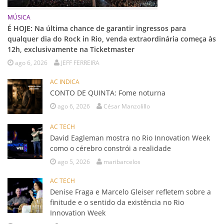
MÚSICA
É HOJE: Na última chance de garantir ingressos para
qualquer dia do Rock in Rio, venda extraordinária começa às
12h, exclusivamente na Ticketmaster
ago 6, 2026
JEFF FERREIRA
AC INDICA
CONTO DE QUINTA: Fome noturna
ago 6, 2026
César Manzolillo
AC TECH
David Eagleman mostra no Rio Innovation Week
como o cérebro constrói a realidade
ago 5, 2026
maribarcelos
AC TECH
Denise Fraga e Marcelo Gleiser refletem sobre a
finitude e o sentido da existência no Rio
Innovation Week