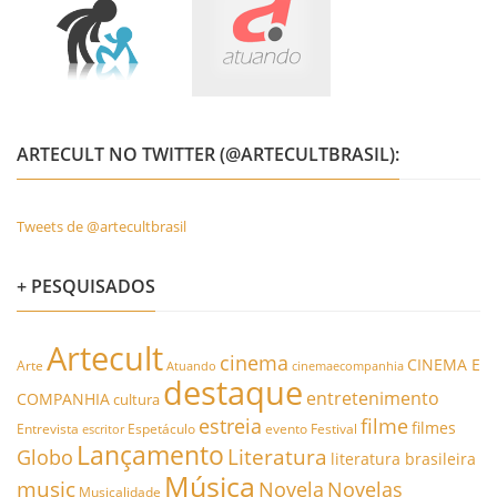
ARTECULT NO TWITTER (@ARTECULTBRASIL):
Tweets de @artecultbrasil
+ PESQUISADOS
Artecult
cinema
CINEMA E
Arte
Atuando
cinemaecompanhia
destaque
entretenimento
COMPANHIA
cultura
estreia
filme
filmes
Entrevista
Espetáculo
evento
Festival
escritor
Lançamento
Literatura
Globo
literatura brasileira
Música
music
Novela
Novelas
Musicalidade