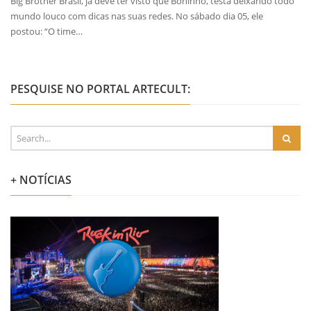
Big Brother Brasil, já deve ter visto que Boninho, testá deixando todo
mundo louco com dicas nas suas redes. No sábado dia 05, ele
postou: “O time…
PESQUISE NO PORTAL ARTECULT:
+ NOTÍCIAS