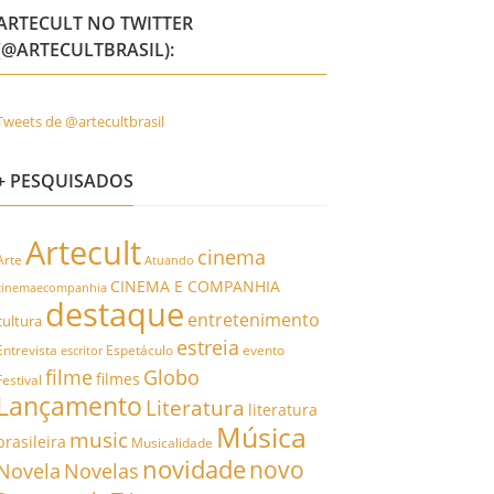
ARTECULT NO TWITTER
(@ARTECULTBRASIL):
Tweets de @artecultbrasil
+ PESQUISADOS
Artecult
cinema
Arte
Atuando
CINEMA E COMPANHIA
cinemaecompanhia
destaque
entretenimento
cultura
estreia
Entrevista
Espetáculo
evento
escritor
filme
Globo
filmes
Festival
Lançamento
Literatura
literatura
Música
music
brasileira
Musicalidade
novidade
novo
Novela
Novelas