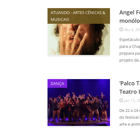
Angel F
ATUANDO - ARTES CÊNICAS &
MUSICAIS
monólog
dez 4, 2
Espetáculo
para a Cha
prepara pa
projeto de
‘Palco 
DANÇA
Teatro
jan 15, 2
De 22 a 24 
do festiva
arte e ani