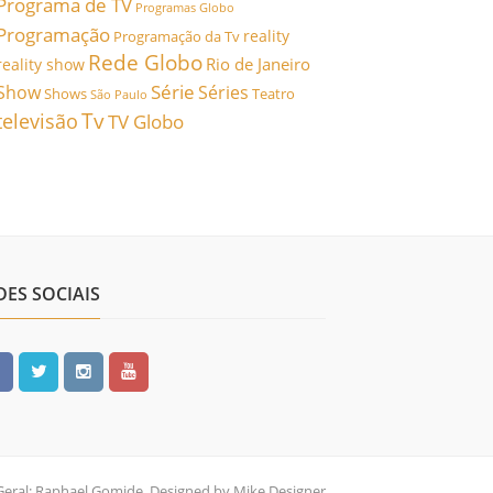
Programa de TV
Programas Globo
Programação
reality
Programação da Tv
Rede Globo
Rio de Janeiro
reality show
Série
Show
Séries
Shows
Teatro
São Paulo
Tv
televisão
TV Globo
DES SOCIAIS
Geral: Raphael Gomide, Designed by Mike Designer