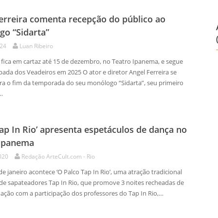
erreira comenta recepção do público ao
o “Sidarta”
024
Luan Ribeiro
 fica em cartaz até 15 de dezembro, no Teatro Ipanema, e segue
pada dos Veadeiros em 2025 O ator e diretor Angel Ferreira se
ra o fim da temporada do seu monólogo “Sidarta”, seu primeiro
…
Tap In Rio’ apresenta espetáculos de dança no
 Ipanema
020
Redação ArteCult.com - Rio
de janeiro acontece ‘O Palco Tap In Rio’, uma atração tradicional
l de sapateadores Tap In Rio, que promove 3 noites recheadas de
mação com a participação dos professores do Tap In Rio,…