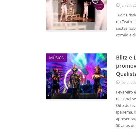
jun 24, 2
Por: Cristi
no Teatro 
sextas, sá
comédia di
Blitz e
MÚSICA
promov
Qualist
fev 2, 20
Fevereiro 
nacional 
Oito de fev
Ipanema, d
apresentaç
50 anos de 