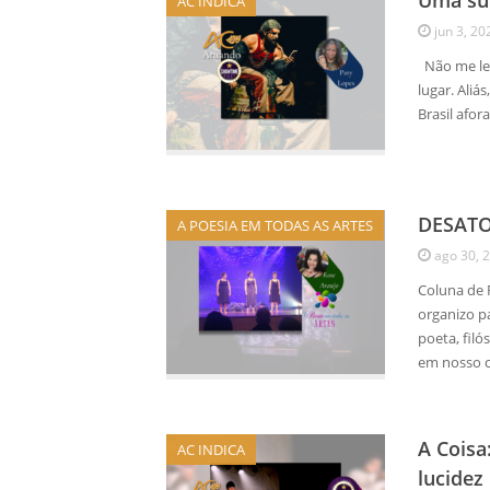
Uma su
AC INDICA
jun 3, 20
Não me lem
lugar. Ali
Brasil afor
DESAT
A POESIA EM TODAS AS ARTES
ago 30, 
Coluna de 
organizo p
poeta, filó
em nosso 
A Coisa
AC INDICA
lucidez