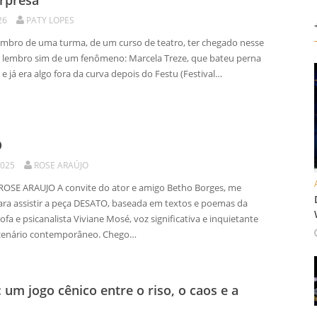
rpresa
26
PATY LOPES
bro de uma turma, de um curso de teatro, ter chegado nesse
ás, lembro sim de um fenômeno: Marcela Treze, que bateu perna
a e já era algo fora da curva depois do Festu (Festival…
O
2025
ROSE ARAÚJO
ROSE ARAUJO A convite do ator e amigo Betho Borges, me
ara assistir a peça DESATO, baseada em textos e poemas da
sofa e psicanalista Viviane Mosé, voz significativa e inquietante
cenário contemporâneo. Chego…
: um jogo cênico entre o riso, o caos e a