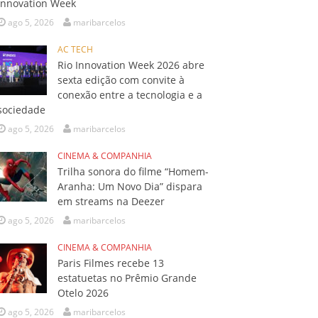
Innovation Week
ago 5, 2026
maribarcelos
AC TECH
Rio Innovation Week 2026 abre
sexta edição com convite à
conexão entre a tecnologia e a
sociedade
ago 5, 2026
maribarcelos
CINEMA & COMPANHIA
Trilha sonora do filme “Homem-
Aranha: Um Novo Dia” dispara
em streams na Deezer
ago 5, 2026
maribarcelos
CINEMA & COMPANHIA
Paris Filmes recebe 13
estatuetas no Prêmio Grande
Otelo 2026
ago 5, 2026
maribarcelos