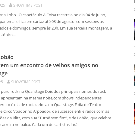
025
SHOWTIME POST
ana Lobo O espetáculo A Coisa reestreia no dia 04 de julho,
Ipanema, e fica em cartaz até 03 de agosto, com sessões às
bados e domingos, sempre às 20h. Em sua terceira montagem, a
stópica…
 Lobão
em um encontro de velhos amigos no
age
25
SHOWTIME POST
é puro rock no Qualistage Dois dos principais nomes do rock
se apresentam na mesma noite,com shows independentes
ereiro é dia de rock carioca no Qualistage. É dia de Teatro
e Circo Voador no Arpoador, de sucessos enfileirados com as
ões da Blitz, com sua “Turnê sem fim”, e de Lobão, que celebra
carreira no palco. Cada um dos artistas fará…