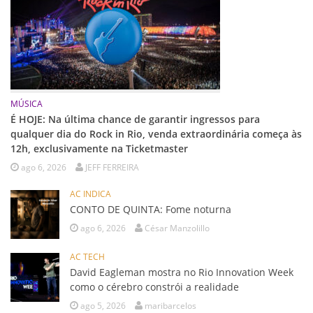
MÚSICA
É HOJE: Na última chance de garantir ingressos para
qualquer dia do Rock in Rio, venda extraordinária começa às
12h, exclusivamente na Ticketmaster
ago 6, 2026
JEFF FERREIRA
AC INDICA
CONTO DE QUINTA: Fome noturna
ago 6, 2026
César Manzolillo
AC TECH
David Eagleman mostra no Rio Innovation Week
como o cérebro constrói a realidade
ago 5, 2026
maribarcelos