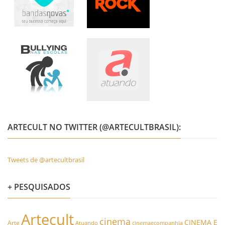
ARTECULT NO TWITTER (@ARTECULTBRASIL):
Tweets de @artecultbrasil
+ PESQUISADOS
Artecult
cinema
CINEMA E
Arte
Atuando
cinemaecompanhia