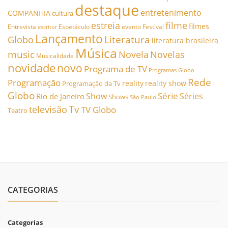
destaque
entretenimento
COMPANHIA
cultura
estreia
filme
filmes
Entrevista
Espetáculo
evento
Festival
escritor
Lançamento
Literatura
Globo
literatura brasileira
Música
music
Novela
Novelas
Musicalidade
novidade
novo
Programa de TV
Programas Globo
Rede
Programação
reality
reality show
Programação da Tv
Globo
Série
Show
Séries
Rio de Janeiro
Shows
São Paulo
Tv
televisão
TV Globo
Teatro
CATEGORIAS
Categorias