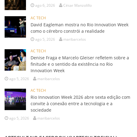
ago 6, 2026
César Manzolillo
AC TECH
David Eagleman mostra no Rio Innovation Week
como o cérebro constrói a realidade
ago 5, 2026
maribarcelos
AC TECH
Denise Fraga e Marcelo Gleiser refletem sobre a
finitude e o sentido da existência no Rio
Innovation Week
ago 5, 2026
maribarcelos
AC TECH
Rio Innovation Week 2026 abre sexta edição com
convite à conexão entre a tecnologia e a
sociedade
ago 5, 2026
maribarcelos