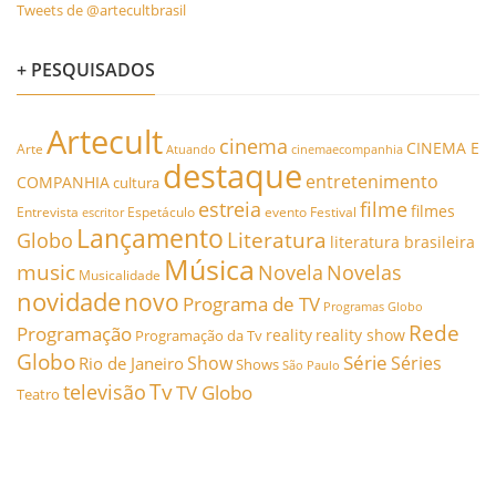
Tweets de @artecultbrasil
+ PESQUISADOS
Artecult
cinema
CINEMA E
Arte
Atuando
cinemaecompanhia
destaque
entretenimento
COMPANHIA
cultura
estreia
filme
filmes
Entrevista
Espetáculo
evento
Festival
escritor
Lançamento
Literatura
Globo
literatura brasileira
Música
music
Novela
Novelas
Musicalidade
novidade
novo
Programa de TV
Programas Globo
Rede
Programação
reality
reality show
Programação da Tv
Globo
Série
Show
Séries
Rio de Janeiro
Shows
São Paulo
Tv
televisão
TV Globo
Teatro