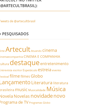
ARTECULT NO TWITTER
(@ARTECULTBRASIL):
Tweets de @artecultbrasil
+ PESQUISADOS
Artecult
cinema
Arte
Atuando
CINEMA E COMPANHIA
cinemaecompanhia
destaque
entretenimento
cultura
estreia
Entrevista
Espetáculo
evento
escritor
filme
Globo
filmes
Festival
Lançamento
Literatura
literatura
Música
music
brasileira
Musicalidade
novidade
novo
Novela
Novelas
Programa de TV
Programas Globo