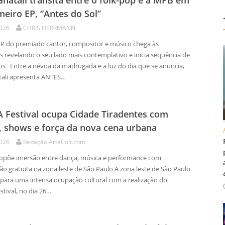
Gnatali transita entre o folk-pop e a MPB em
meiro EP, “Antes do Sol”
2026
CHRIS HERRMANN
P do premiado cantor, compositor e músico chega às
s revelando o seu lado mais contemplativo e inicia sequência de
s Entre a névoa da madrugada e a luz do dia que se anuncia,
tali apresenta ANTES…
Festival ocupa Cidade Tiradentes com
, shows e força da nova cena urbana
2026
Redação ArteCult.com
põe imersão entre dança, música e performance com
o gratuita na zona leste de São Paulo A zona leste de São Paulo
 para uma intensa ocupação cultural com a realização do
tival, no dia 26…