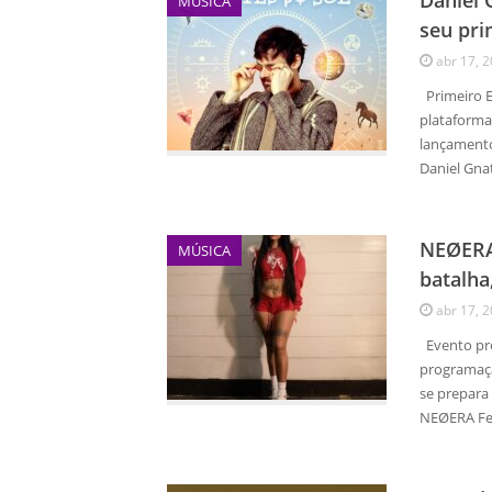
Daniel 
MÚSICA
seu pri
abr 17, 
Primeiro E
plataforma
lançamento
Daniel Gna
NEØERA 
MÚSICA
batalha
abr 17, 
Evento pro
programaçã
se prepara
NEØERA Fes