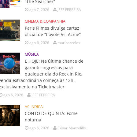
“The Searcher”
ago 7, 2026
JEFF FERREIRA
CINEMA & COMPANHIA
Paris Filmes divulga cartaz
oficial de “Coyote Vs. Acme”
ago 6, 2026
maribarcelos
MÚSICA
É HOJE: Na última chance de
garantir ingressos para
qualquer dia do Rock in Rio,
venda extraordinária começa às 12h,
exclusivamente na Ticketmaster
ago 6, 2026
JEFF FERREIRA
AC INDICA
CONTO DE QUINTA: Fome
noturna
ago 6, 2026
César Manzolillo