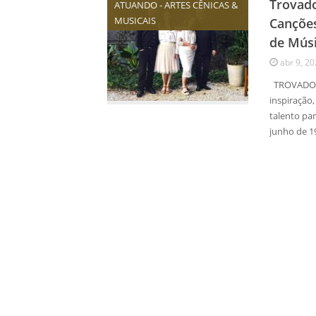
Trovado
ATUANDO - ARTES CÊNICAS &
MUSICAIS
Canções
de Músi
abr 9, 2
TROVADORE
inspiração,
talento pa
junho de 1