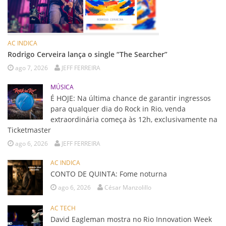
AC INDICA
Rodrigo Cerveira lança o single “The Searcher”
ago 7, 2026
JEFF FERREIRA
MÚSICA
É HOJE: Na última chance de garantir ingressos
para qualquer dia do Rock in Rio, venda
extraordinária começa às 12h, exclusivamente na
Ticketmaster
ago 6, 2026
JEFF FERREIRA
AC INDICA
CONTO DE QUINTA: Fome noturna
ago 6, 2026
César Manzolillo
AC TECH
David Eagleman mostra no Rio Innovation Week