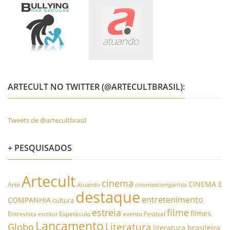
ARTECULT NO TWITTER (@ARTECULTBRASIL):
Tweets de @artecultbrasil
+ PESQUISADOS
Artecult
cinema
CINEMA E
Arte
Atuando
cinemaecompanhia
destaque
entretenimento
COMPANHIA
cultura
estreia
filme
filmes
Entrevista
Espetáculo
evento
Festival
escritor
Lançamento
Literatura
Globo
literatura brasileira