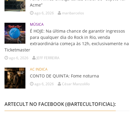
Acme”
ago 6, 2026
maribarcelos
MÚSICA
É HOJE: Na última chance de garantir ingressos
para qualquer dia do Rock in Rio, venda
extraordinária começa às 12h, exclusivamente na
Ticketmaster
ago 6, 2026
JEFF FERREIRA
AC INDICA
CONTO DE QUINTA: Fome noturna
ago 6, 2026
César Manzolillo
ARTECULT NO FACEBOOK (@ARTECULTOFICIAL):