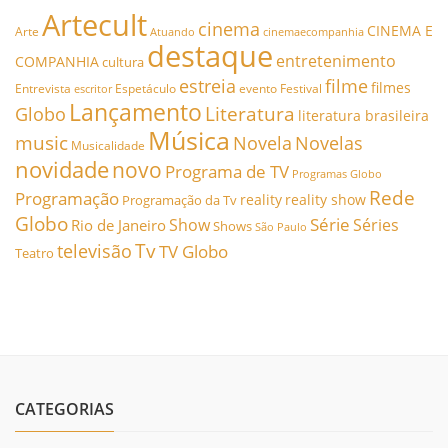
Artecult
cinema
CINEMA E
Arte
Atuando
cinemaecompanhia
destaque
entretenimento
COMPANHIA
cultura
estreia
filme
filmes
Entrevista
Espetáculo
evento
Festival
escritor
Lançamento
Literatura
Globo
literatura brasileira
Música
music
Novela
Novelas
Musicalidade
novidade
novo
Programa de TV
Programas Globo
Rede
Programação
reality
reality show
Programação da Tv
Globo
Série
Show
Séries
Rio de Janeiro
Shows
São Paulo
Tv
televisão
TV Globo
Teatro
CATEGORIAS