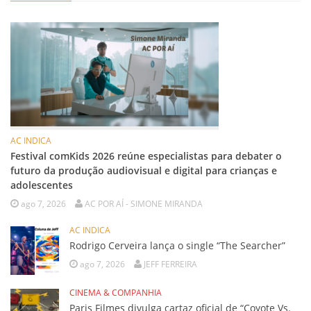
AC INDICA
Festival comKids 2026 reúne especialistas para debater o
futuro da produção audiovisual e digital para crianças e
adolescentes
ago 7, 2026
AC POR AÍ - SIMONE MIRANDA
AC INDICA
Rodrigo Cerveira lança o single “The Searcher”
ago 7, 2026
JEFF FERREIRA
CINEMA & COMPANHIA
Paris Filmes divulga cartaz oficial de “Coyote Vs.