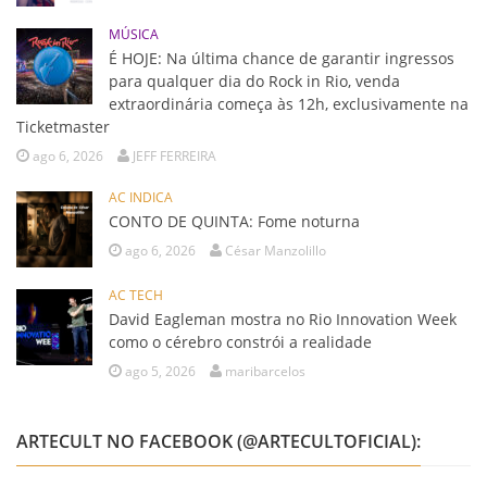
MÚSICA
É HOJE: Na última chance de garantir ingressos
para qualquer dia do Rock in Rio, venda
extraordinária começa às 12h, exclusivamente na
Ticketmaster
ago 6, 2026
JEFF FERREIRA
AC INDICA
CONTO DE QUINTA: Fome noturna
ago 6, 2026
César Manzolillo
AC TECH
David Eagleman mostra no Rio Innovation Week
como o cérebro constrói a realidade
ago 5, 2026
maribarcelos
ARTECULT NO FACEBOOK (@ARTECULTOFICIAL):