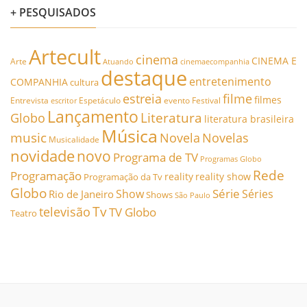
+ PESQUISADOS
Artecult
cinema
CINEMA E
Arte
Atuando
cinemaecompanhia
destaque
entretenimento
COMPANHIA
cultura
estreia
filme
filmes
Entrevista
Espetáculo
evento
Festival
escritor
Lançamento
Literatura
Globo
literatura brasileira
Música
music
Novela
Novelas
Musicalidade
novidade
novo
Programa de TV
Programas Globo
Rede
Programação
reality
reality show
Programação da Tv
Globo
Série
Show
Séries
Rio de Janeiro
Shows
São Paulo
Tv
televisão
TV Globo
Teatro