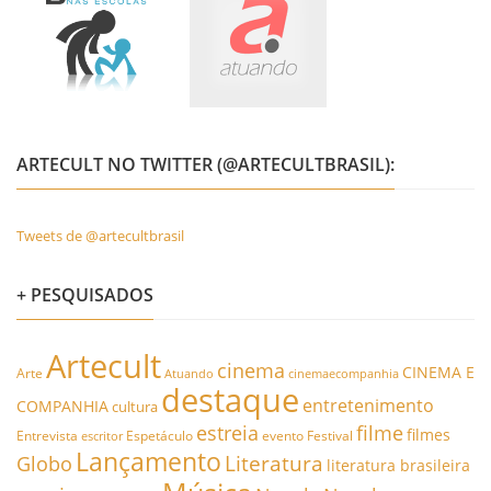
ARTECULT NO TWITTER (@ARTECULTBRASIL):
Tweets de @artecultbrasil
+ PESQUISADOS
Artecult
cinema
CINEMA E
Arte
Atuando
cinemaecompanhia
destaque
entretenimento
COMPANHIA
cultura
estreia
filme
filmes
Entrevista
Espetáculo
evento
Festival
escritor
Lançamento
Literatura
Globo
literatura brasileira