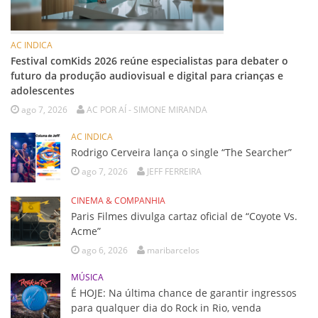
AC INDICA
Festival comKids 2026 reúne especialistas para debater o
futuro da produção audiovisual e digital para crianças e
adolescentes
ago 7, 2026
AC POR AÍ - SIMONE MIRANDA
AC INDICA
Rodrigo Cerveira lança o single “The Searcher”
ago 7, 2026
JEFF FERREIRA
CINEMA & COMPANHIA
Paris Filmes divulga cartaz oficial de “Coyote Vs.
Acme”
ago 6, 2026
maribarcelos
MÚSICA
É HOJE: Na última chance de garantir ingressos
para qualquer dia do Rock in Rio, venda