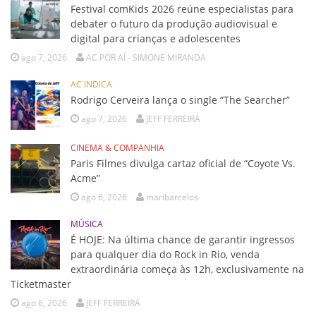
Festival comKids 2026 reúne especialistas para
debater o futuro da produção audiovisual e
digital para crianças e adolescentes
ago 7, 2026
AC POR AÍ - SIMONE MIRANDA
AC INDICA
Rodrigo Cerveira lança o single “The Searcher”
ago 7, 2026
JEFF FERREIRA
CINEMA & COMPANHIA
Paris Filmes divulga cartaz oficial de “Coyote Vs.
Acme”
ago 6, 2026
maribarcelos
MÚSICA
É HOJE: Na última chance de garantir ingressos
para qualquer dia do Rock in Rio, venda
extraordinária começa às 12h, exclusivamente na
Ticketmaster
ago 6, 2026
JEFF FERREIRA