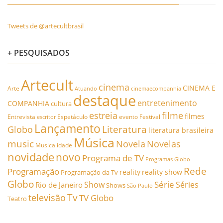
Tweets de @artecultbrasil
+ PESQUISADOS
Artecult
cinema
CINEMA E
Arte
Atuando
cinemaecompanhia
destaque
entretenimento
COMPANHIA
cultura
estreia
filme
filmes
Entrevista
Espetáculo
evento
Festival
escritor
Lançamento
Literatura
Globo
literatura brasileira
Música
music
Novela
Novelas
Musicalidade
novidade
novo
Programa de TV
Programas Globo
Rede
Programação
reality
reality show
Programação da Tv
Globo
Série
Show
Séries
Rio de Janeiro
Shows
São Paulo
Tv
televisão
TV Globo
Teatro