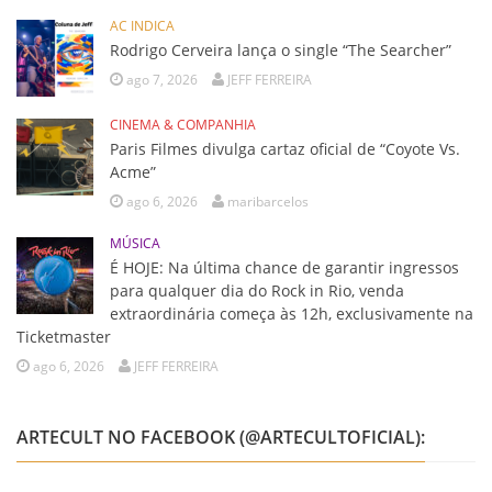
AC INDICA
Rodrigo Cerveira lança o single “The Searcher”
ago 7, 2026
JEFF FERREIRA
CINEMA & COMPANHIA
Paris Filmes divulga cartaz oficial de “Coyote Vs.
Acme”
ago 6, 2026
maribarcelos
MÚSICA
É HOJE: Na última chance de garantir ingressos
para qualquer dia do Rock in Rio, venda
extraordinária começa às 12h, exclusivamente na
Ticketmaster
ago 6, 2026
JEFF FERREIRA
ARTECULT NO FACEBOOK (@ARTECULTOFICIAL):