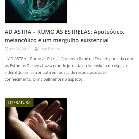
AD ASTRA – RUMO ÀS ESTRELAS: Apoteótico,
melancólico e um mergulho existencial
set 26, 2019
Luan Ribeiro
“AD ASTRA – Rumo às Estrelas”, o novo filme da Fox em parceria com
os Estúdios Disney , traz a grande jornada na imensidão do espaço
sideral de um astronauta em busca de respostas e auto-
conhecimento, principalmente no aspecto…
LITERATURA