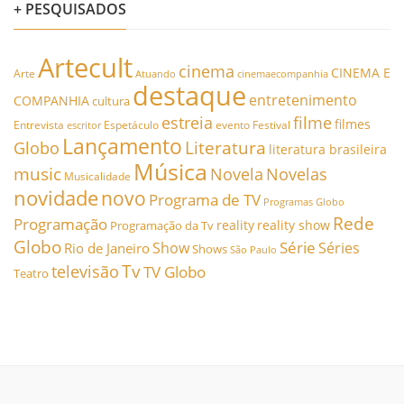
+ PESQUISADOS
Artecult
cinema
CINEMA E
Arte
Atuando
cinemaecompanhia
destaque
entretenimento
COMPANHIA
cultura
estreia
filme
filmes
Entrevista
Espetáculo
evento
Festival
escritor
Lançamento
Literatura
Globo
literatura brasileira
Música
music
Novela
Novelas
Musicalidade
novidade
novo
Programa de TV
Programas Globo
Rede
Programação
reality
reality show
Programação da Tv
Globo
Série
Show
Séries
Rio de Janeiro
Shows
São Paulo
Tv
televisão
TV Globo
Teatro