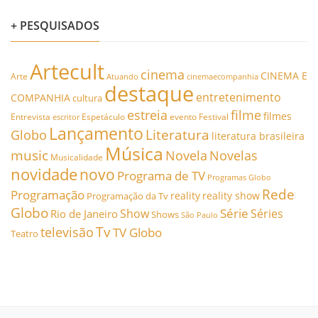
+ PESQUISADOS
Artecult
cinema
CINEMA E
Arte
Atuando
cinemaecompanhia
destaque
entretenimento
COMPANHIA
cultura
estreia
filme
filmes
Entrevista
Espetáculo
evento
Festival
escritor
Lançamento
Literatura
Globo
literatura brasileira
Música
music
Novela
Novelas
Musicalidade
novidade
novo
Programa de TV
Programas Globo
Rede
Programação
reality
reality show
Programação da Tv
Globo
Série
Show
Séries
Rio de Janeiro
Shows
São Paulo
Tv
televisão
TV Globo
Teatro