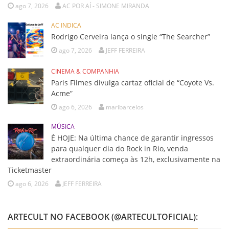
ago 7, 2026
AC POR AÍ - SIMONE MIRANDA
AC INDICA
Rodrigo Cerveira lança o single “The Searcher”
ago 7, 2026
JEFF FERREIRA
CINEMA & COMPANHIA
Paris Filmes divulga cartaz oficial de “Coyote Vs.
Acme”
ago 6, 2026
maribarcelos
MÚSICA
É HOJE: Na última chance de garantir ingressos
para qualquer dia do Rock in Rio, venda
extraordinária começa às 12h, exclusivamente na
Ticketmaster
ago 6, 2026
JEFF FERREIRA
ARTECULT NO FACEBOOK (@ARTECULTOFICIAL):