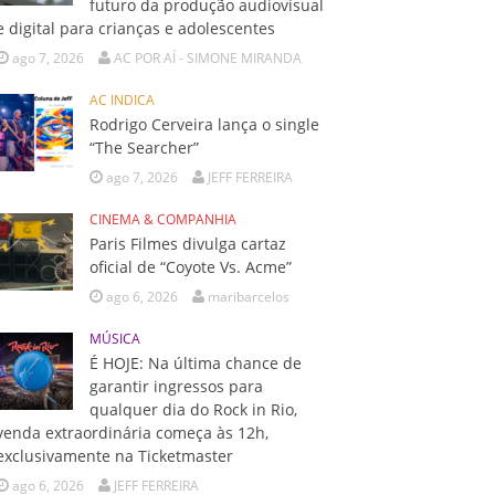
futuro da produção audiovisual
e digital para crianças e adolescentes
ago 7, 2026
AC POR AÍ - SIMONE MIRANDA
AC INDICA
Rodrigo Cerveira lança o single
“The Searcher”
ago 7, 2026
JEFF FERREIRA
CINEMA & COMPANHIA
Paris Filmes divulga cartaz
oficial de “Coyote Vs. Acme”
ago 6, 2026
maribarcelos
MÚSICA
É HOJE: Na última chance de
garantir ingressos para
qualquer dia do Rock in Rio,
venda extraordinária começa às 12h,
exclusivamente na Ticketmaster
ago 6, 2026
JEFF FERREIRA