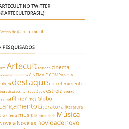
ARTECULT NO TWITTER
(@ARTECULTBRASIL):
Tweets de @artecultbrasil
+ PESQUISADOS
Artecult
cinema
Arte
Atuando
CINEMA E COMPANHIA
cinemaecompanhia
destaque
entretenimento
cultura
estreia
Entrevista
Espetáculo
evento
escritor
filme
Globo
filmes
Festival
Lançamento
Literatura
literatura
Música
music
brasileira
Musicalidade
novidade
novo
Novela
Novelas