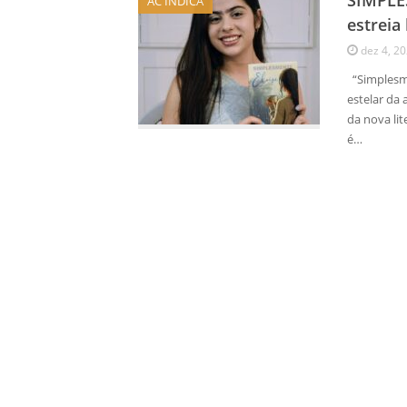
SIMPLE
AC INDICA
estreia
dez 4, 2
“Simplesme
estelar da
da nova li
é…