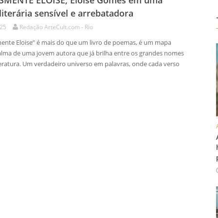
SMENTE ELOISE, Eloise Gomes em uma
 literária sensível e arrebatadora
025
Redação ArteCult.com - Rio
nte Eloise” é mais do que um livro de poemas, é um mapa
 alma de uma jovem autora que já brilha entre os grandes nomes
teratura. Um verdadeiro universo em palavras, onde cada verso