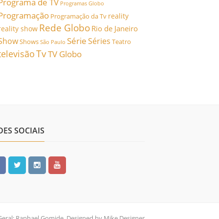
Programa de TV
Programas Globo
Programação
reality
Programação da Tv
Rede Globo
Rio de Janeiro
reality show
Série
Show
Séries
Shows
Teatro
São Paulo
Tv
televisão
TV Globo
DES SOCIAIS
Geral: Raphael Gomide, Designed by Mike Designer