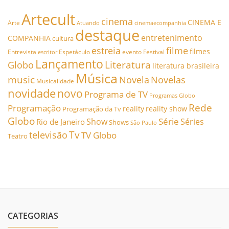
Artecult
cinema
CINEMA E
Arte
Atuando
cinemaecompanhia
destaque
entretenimento
COMPANHIA
cultura
estreia
filme
filmes
Entrevista
Espetáculo
evento
Festival
escritor
Lançamento
Literatura
Globo
literatura brasileira
Música
music
Novela
Novelas
Musicalidade
novidade
novo
Programa de TV
Programas Globo
Rede
Programação
reality
reality show
Programação da Tv
Globo
Série
Show
Séries
Rio de Janeiro
Shows
São Paulo
Tv
televisão
TV Globo
Teatro
CATEGORIAS