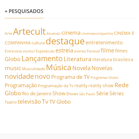
+ PESQUISADOS
Artecult
cinema
CINEMA E
Arte
Atuando
cinemaecompanhia
destaque
entretenimento
COMPANHIA
cultura
estreia
filme
filmes
Entrevista
Espetáculo
evento
Festival
escritor
Lançamento
Literatura
Globo
literatura brasileira
Música
music
Novela
Novelas
Musicalidade
novidade
novo
Programa de TV
Programas Globo
Rede
Programação
reality
reality show
Programação da Tv
Globo
Série
Show
Séries
Rio de Janeiro
Shows
São Paulo
Tv
televisão
TV Globo
Teatro