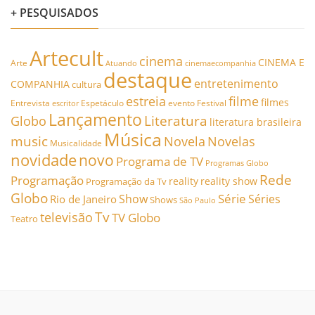
+ PESQUISADOS
Artecult
cinema
CINEMA E
Arte
Atuando
cinemaecompanhia
destaque
entretenimento
COMPANHIA
cultura
estreia
filme
filmes
Entrevista
Espetáculo
evento
Festival
escritor
Lançamento
Literatura
Globo
literatura brasileira
Música
music
Novela
Novelas
Musicalidade
novidade
novo
Programa de TV
Programas Globo
Rede
Programação
reality
reality show
Programação da Tv
Globo
Série
Show
Séries
Rio de Janeiro
Shows
São Paulo
Tv
televisão
TV Globo
Teatro