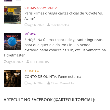
CINEMA & COMPANHIA
Paris Filmes divulga cartaz oficial de “Coyote Vs.
Acme”
ago 6, 2026
maribarcelos
MÚSICA
É HOJE: Na última chance de garantir ingressos
para qualquer dia do Rock in Rio, venda
extraordinária começa às 12h, exclusivamente na
Ticketmaster
ago 6, 2026
JEFF FERREIRA
AC INDICA
CONTO DE QUINTA: Fome noturna
ago 6, 2026
César Manzolillo
ARTECULT NO FACEBOOK (@ARTECULTOFICIAL):