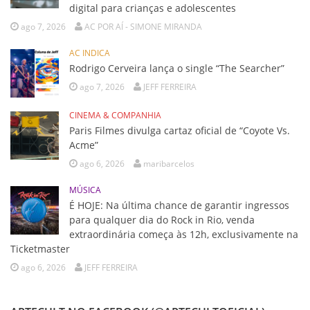
digital para crianças e adolescentes
ago 7, 2026
AC POR AÍ - SIMONE MIRANDA
AC INDICA
Rodrigo Cerveira lança o single “The Searcher”
ago 7, 2026
JEFF FERREIRA
CINEMA & COMPANHIA
Paris Filmes divulga cartaz oficial de “Coyote Vs.
Acme”
ago 6, 2026
maribarcelos
MÚSICA
É HOJE: Na última chance de garantir ingressos
para qualquer dia do Rock in Rio, venda
extraordinária começa às 12h, exclusivamente na
Ticketmaster
ago 6, 2026
JEFF FERREIRA