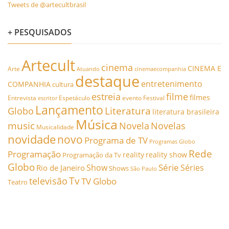
Tweets de @artecultbrasil
+ PESQUISADOS
Artecult
cinema
CINEMA E
Arte
Atuando
cinemaecompanhia
destaque
entretenimento
COMPANHIA
cultura
estreia
filme
filmes
Entrevista
Espetáculo
evento
Festival
escritor
Lançamento
Literatura
Globo
literatura brasileira
Música
music
Novela
Novelas
Musicalidade
novidade
novo
Programa de TV
Programas Globo
Rede
Programação
reality
reality show
Programação da Tv
Globo
Série
Show
Séries
Rio de Janeiro
Shows
São Paulo
Tv
televisão
TV Globo
Teatro