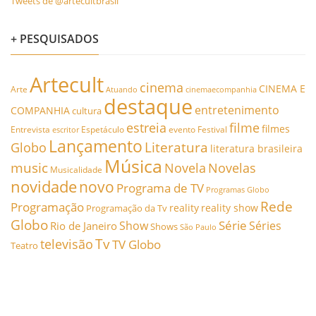
Tweets de @artecultbrasil
+ PESQUISADOS
Artecult
cinema
CINEMA E
Arte
Atuando
cinemaecompanhia
destaque
entretenimento
COMPANHIA
cultura
estreia
filme
filmes
Entrevista
Espetáculo
evento
Festival
escritor
Lançamento
Literatura
Globo
literatura brasileira
Música
music
Novela
Novelas
Musicalidade
novidade
novo
Programa de TV
Programas Globo
Rede
Programação
reality
reality show
Programação da Tv
Globo
Série
Show
Séries
Rio de Janeiro
Shows
São Paulo
Tv
televisão
TV Globo
Teatro