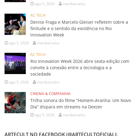
ago 5, 2026
maribarcelos
AC TECH
Denise Fraga e Marcelo Gleiser refletem sobre a
finitude e o sentido da existência no Rio
Innovation Week
ago 5, 2026
maribarcelos
AC TECH
Rio Innovation Week 2026 abre sexta edição com
convite à conexão entre a tecnologia e a
sociedade
ago 5, 2026
maribarcelos
CINEMA & COMPANHIA
Trilha sonora do filme “Homem-Aranha: Um Novo
Dia” dispara em streams na Deezer
ago 5, 2026
maribarcelos
ARTECULT NO FACEBOOK (@ARTECULTOFICIAL):