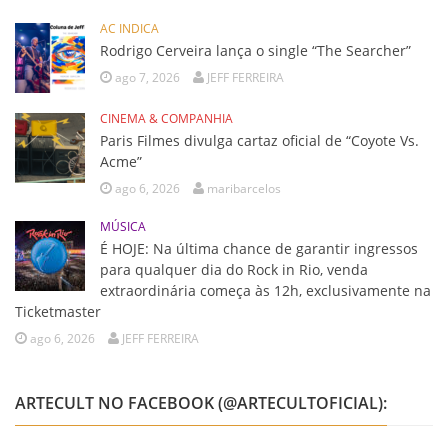
AC INDICA
Rodrigo Cerveira lança o single “The Searcher”
ago 7, 2026
JEFF FERREIRA
CINEMA & COMPANHIA
Paris Filmes divulga cartaz oficial de “Coyote Vs.
Acme”
ago 6, 2026
maribarcelos
MÚSICA
É HOJE: Na última chance de garantir ingressos
para qualquer dia do Rock in Rio, venda
extraordinária começa às 12h, exclusivamente na
Ticketmaster
ago 6, 2026
JEFF FERREIRA
ARTECULT NO FACEBOOK (@ARTECULTOFICIAL):