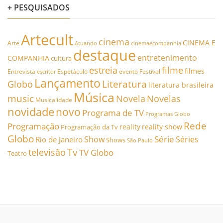
+ PESQUISADOS
Artecult
cinema
CINEMA E
Arte
Atuando
cinemaecompanhia
destaque
entretenimento
COMPANHIA
cultura
estreia
filme
filmes
Entrevista
Espetáculo
evento
Festival
escritor
Lançamento
Literatura
Globo
literatura brasileira
Música
music
Novela
Novelas
Musicalidade
novidade
novo
Programa de TV
Programas Globo
Rede
Programação
reality
reality show
Programação da Tv
Globo
Série
Show
Séries
Rio de Janeiro
Shows
São Paulo
Tv
televisão
TV Globo
Teatro