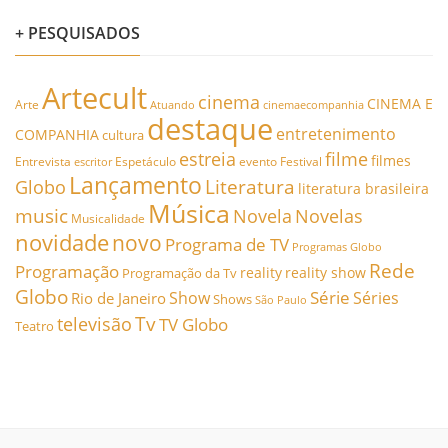
+ PESQUISADOS
Artecult
cinema
CINEMA E
Arte
Atuando
cinemaecompanhia
destaque
entretenimento
COMPANHIA
cultura
estreia
filme
filmes
Entrevista
Espetáculo
evento
Festival
escritor
Lançamento
Literatura
Globo
literatura brasileira
Música
music
Novela
Novelas
Musicalidade
novidade
novo
Programa de TV
Programas Globo
Rede
Programação
reality
reality show
Programação da Tv
Globo
Série
Show
Séries
Rio de Janeiro
Shows
São Paulo
Tv
televisão
TV Globo
Teatro