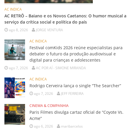
AC INDICA
AC RETRÔ – Baiano e os Novos Caetanos: O humor musical a
serviço da crítica social e política do país
ago 8, 2026
JORGE VENTURA
AC INDICA
Festival comKids 2026 reúne especialistas para
debater o futuro da produção audiovisual e
digital para crianças e adolescentes
ago 7, 2026
AC POR AÍ - SIMONE MIRANDA
AC INDICA
Rodrigo Cerveira lança o single “The Searcher”
ago 7, 2026
JEFF FERREIRA
CINEMA & COMPANHIA
Paris Filmes divulga cartaz oficial de “Coyote Vs.
Acme”
ago 6, 2026
maribarcelos