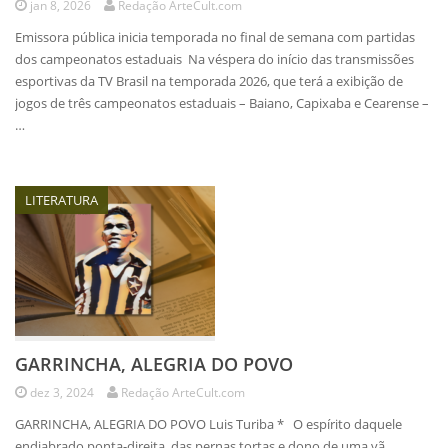
jan 8, 2026
Redação ArteCult.com
Emissora pública inicia temporada no final de semana com partidas
dos campeonatos estaduais Na véspera do início das transmissões
esportivas da TV Brasil na temporada 2026, que terá a exibição de
jogos de três campeonatos estaduais – Baiano, Capixaba e Cearense –
…
LITERATURA
GARRINCHA, ALEGRIA DO POVO
dez 3, 2024
Redação ArteCult.com
GARRINCHA, ALEGRIA DO POVO Luis Turiba * O espírito daquele
endiabrado ponta-direita, das pernas tortas e dono de uma vã