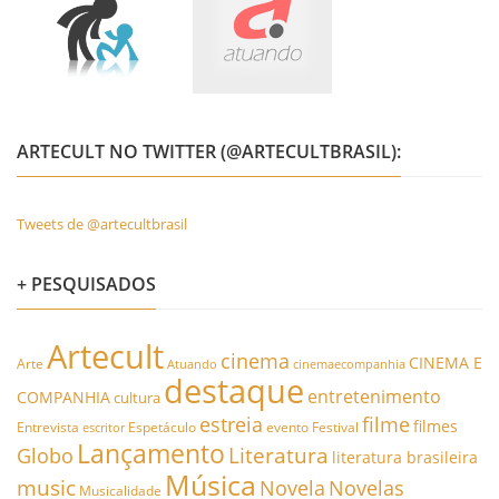
ARTECULT NO TWITTER (@ARTECULTBRASIL):
Tweets de @artecultbrasil
+ PESQUISADOS
Artecult
cinema
CINEMA E
Arte
Atuando
cinemaecompanhia
destaque
entretenimento
COMPANHIA
cultura
estreia
filme
filmes
Entrevista
Espetáculo
evento
Festival
escritor
Lançamento
Literatura
Globo
literatura brasileira
Música
music
Novela
Novelas
Musicalidade