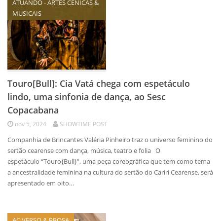
ATUANDO - ARTES CÊNICAS &
MUSICAIS
Touro[Bull]: Cia Vatá chega com espetáculo
lindo, uma sinfonia de dança, ao Sesc
Copacabana
nov 5, 2024
SHOWTIME POST
Companhia de Brincantes Valéria Pinheiro traz o universo feminino do
sertão cearense com dança, música, teatro e folia O
espetáculo “Touro{Bull}”, uma peça coreográfica que tem como tema
a ancestralidade feminina na cultura do sertão do Cariri Cearense, será
apresentado em oito…
AC VERSO & PROSA