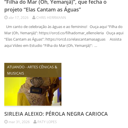
“Filha do Mar (Oh, Yemanjá)”, que fecha o
projeto “Elas Cantam as Águas”
abr 17, 2026
CHRIS HERRMANN
Um canto de celebração às águas e ao feminino! Ouça aqui “Filha do
Mar (Oh, Yemanjá)”: https://orcd.co/filhadomar_ellenoleria Ouça aqui
“Elas Cantam as Águas”: https://orcd.co/elascantamasaguas Assista
aqui Vídeo em Estudio “Filha do Mar (Oh, Yemanjá)”: …
ATUANDO - ARTES CÊNICAS &
MUSICAIS
SIRLEIA ALEIXO: PÉROLA NEGRA CARIOCA
mar 31, 2026
PATY LOPES