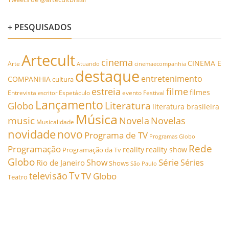
+ PESQUISADOS
Artecult
cinema
CINEMA E
Arte
Atuando
cinemaecompanhia
destaque
entretenimento
COMPANHIA
cultura
estreia
filme
filmes
Entrevista
Espetáculo
evento
Festival
escritor
Lançamento
Literatura
Globo
literatura brasileira
Música
music
Novela
Novelas
Musicalidade
novidade
novo
Programa de TV
Programas Globo
Rede
Programação
reality
reality show
Programação da Tv
Globo
Série
Show
Séries
Rio de Janeiro
Shows
São Paulo
Tv
televisão
TV Globo
Teatro