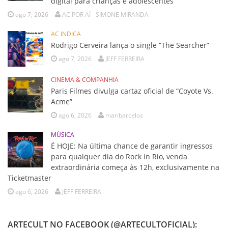
digital para crianças e adolescentes
ago 7, 2026
AC POR AÍ - SIMONE MIRANDA
AC INDICA
Rodrigo Cerveira lança o single “The Searcher”
ago 7, 2026
JEFF FERREIRA
CINEMA & COMPANHIA
Paris Filmes divulga cartaz oficial de “Coyote Vs.
Acme”
ago 6, 2026
maribarcelos
MÚSICA
É HOJE: Na última chance de garantir ingressos
para qualquer dia do Rock in Rio, venda
extraordinária começa às 12h, exclusivamente na
Ticketmaster
ago 6, 2026
JEFF FERREIRA
ARTECULT NO FACEBOOK (@ARTECULTOFICIAL):