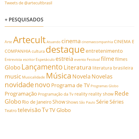
Tweets de @artecultbrasil
+ PESQUISADOS
Artecult
cinema
CINEMA E
Arte
Atuando
cinemaecompanhia
destaque
entretenimento
COMPANHIA
cultura
estreia
filme
filmes
Entrevista
Espetáculo
evento
Festival
escritor
Lançamento
Literatura
Globo
literatura brasileira
Música
music
Novela
Novelas
Musicalidade
novidade
novo
Programa de TV
Programas Globo
Rede
Programação
reality
reality show
Programação da Tv
Globo
Série
Show
Séries
Rio de Janeiro
Shows
São Paulo
Tv
televisão
TV Globo
Teatro