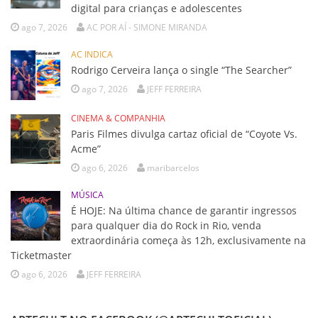
digital para crianças e adolescentes
ago 7, 2026
AC POR AÍ - SIMONE MIRANDA
AC INDICA
Rodrigo Cerveira lança o single “The Searcher”
ago 7, 2026
JEFF FERREIRA
CINEMA & COMPANHIA
Paris Filmes divulga cartaz oficial de “Coyote Vs.
Acme”
ago 6, 2026
maribarcelos
MÚSICA
É HOJE: Na última chance de garantir ingressos
para qualquer dia do Rock in Rio, venda
extraordinária começa às 12h, exclusivamente na
Ticketmaster
ago 6, 2026
JEFF FERREIRA