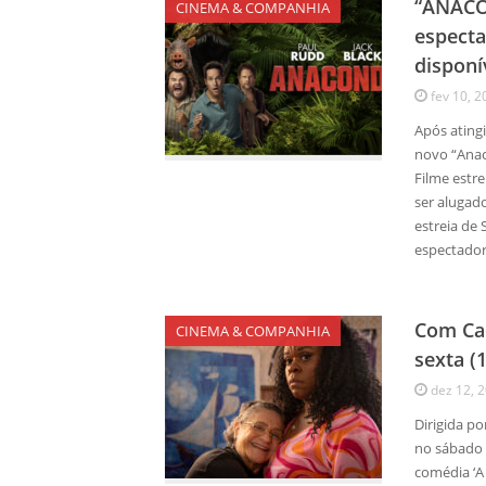
“ANACON
CINEMA & COMPANHIA
especta
disponí
fev 10, 2
Após atingi
novo “Anac
Filme estre
ser alugad
estreia de
espectado
Com Cac
CINEMA & COMPANHIA
sexta (
dez 12, 
Dirigida po
no sábado (
comédia ‘A 