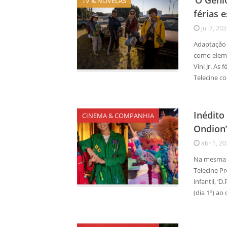
‘O Gêni
TV & NOVELAS
férias 
jul 7, 20
Adaptação d
como eleme
Vini Jr. A
Telecine c
Inédito
CINEMA & COMPANHIA
Ondion’
abr 1, 2
Na mesma d
Telecine P
infantil, ‘
(dia 1º) ao