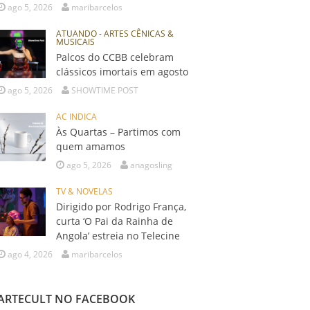
ago 5, 2026
maribarcelos
ATUANDO - ARTES CÊNICAS &
MUSICAIS
Palcos do CCBB celebram
clássicos imortais em agosto
ago 5, 2026
SHOWTIME POST
AC INDICA
Às Quartas – Partimos com
quem amamos
ago 5, 2026
anagosling
TV & NOVELAS
Dirigido por Rodrigo França,
curta ‘O Pai da Rainha de
Angola’ estreia no Telecine
ago 4, 2026
maribarcelos
ARTECULT NO FACEBOOK