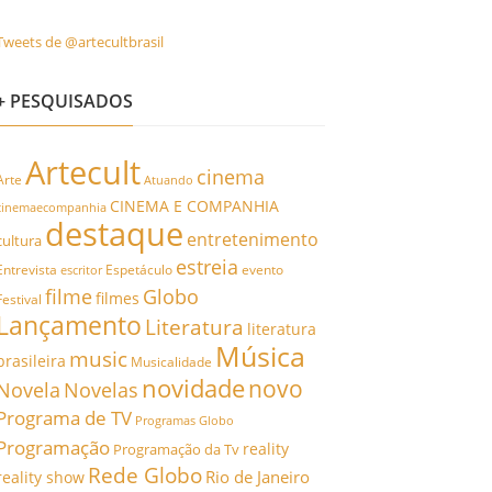
Tweets de @artecultbrasil
+ PESQUISADOS
Artecult
cinema
Arte
Atuando
CINEMA E COMPANHIA
cinemaecompanhia
destaque
entretenimento
cultura
estreia
Entrevista
Espetáculo
evento
escritor
filme
Globo
filmes
Festival
Lançamento
Literatura
literatura
Música
music
brasileira
Musicalidade
novidade
novo
Novela
Novelas
Programa de TV
Programas Globo
Programação
reality
Programação da Tv
Rede Globo
Rio de Janeiro
reality show