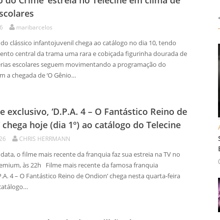
o do Crime’ estreia no Telecine em clima de
escolares
26
maribarcelos
o clássico infantojuvenil chega ao catálogo no dia 10, tendo
nto central da trama uma rara e cobiçada figurinha dourada de
s férias escolares seguem movimentando a programação do
om a chegada de ‘O Gênio…
 e exclusivo, ‘D.P.A. 4 – O Fantástico Reino de
 chega hoje (dia 1º) ao catálogo do Telecine
026
CHRIS HERRMANN
ata, o filme mais recente da franquia faz sua estreia na TV no
remium, às 22h Filme mais recente da famosa franquia
D.P.A. 4 – O Fantástico Reino de Ondion’ chega nesta quarta-feira
 catálogo…