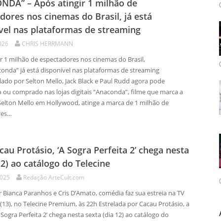
DA” – Após atingir 1 milhão de
dores nos cinemas do Brasil, já está
vel nas plataformas de streaming
026
CHRIS HERRMANN
r 1 milhão de espectadores nos cinemas do Brasil,
onda” já está disponível nas plataformas de streaming
lado por Selton Mello, Jack Black e Paul Rudd agora pode
o ou comprado nas lojas digitais “Anaconda”, filme que marca a
 Selton Mello em Hollywood, atinge a marca de 1 milhão de
res…
au Protásio, ‘A Sogra Perfeita 2’ chega nesta
12) ao catálogo do Telecine
2025
Redação ArteCult.com
r Bianca Paranhos e Cris D’Amato, comédia faz sua estreia na TV
13), no Telecine Premium, às 22h Estrelada por Cacau Protásio, a
Sogra Perfeita 2’ chega nesta sexta (dia 12) ao catálogo do