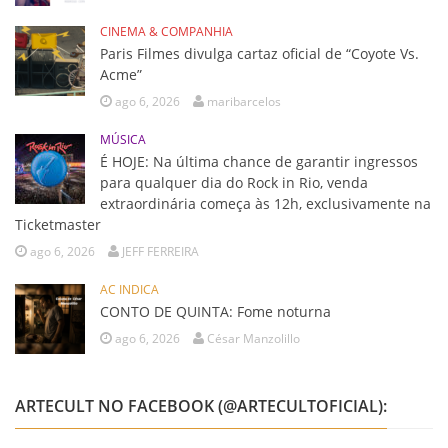
CINEMA & COMPANHIA
Paris Filmes divulga cartaz oficial de “Coyote Vs.
Acme”
ago 6, 2026
maribarcelos
MÚSICA
É HOJE: Na última chance de garantir ingressos
para qualquer dia do Rock in Rio, venda
extraordinária começa às 12h, exclusivamente na
Ticketmaster
ago 6, 2026
JEFF FERREIRA
AC INDICA
CONTO DE QUINTA: Fome noturna
ago 6, 2026
César Manzolillo
ARTECULT NO FACEBOOK (@ARTECULTOFICIAL):