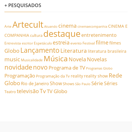
+ PESQUISADOS
Artecult
cinema
CINEMA E
Arte
Atuando
cinemaecompanhia
destaque
entretenimento
COMPANHIA
cultura
estreia
filme
filmes
Entrevista
Espetáculo
evento
Festival
escritor
Lançamento
Literatura
Globo
literatura brasileira
Música
music
Novela
Novelas
Musicalidade
novidade
novo
Programa de TV
Programas Globo
Rede
Programação
reality
reality show
Programação da Tv
Globo
Série
Show
Séries
Rio de Janeiro
Shows
São Paulo
Tv
televisão
TV Globo
Teatro