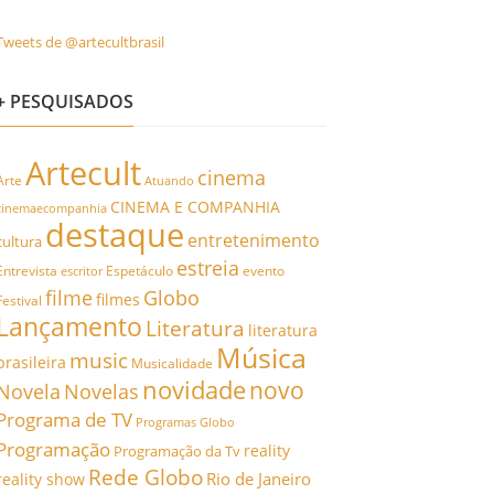
Tweets de @artecultbrasil
+ PESQUISADOS
Artecult
cinema
Arte
Atuando
CINEMA E COMPANHIA
cinemaecompanhia
destaque
entretenimento
cultura
estreia
Entrevista
Espetáculo
evento
escritor
filme
Globo
filmes
Festival
Lançamento
Literatura
literatura
Música
music
brasileira
Musicalidade
novidade
novo
Novela
Novelas
Programa de TV
Programas Globo
Programação
reality
Programação da Tv
Rede Globo
Rio de Janeiro
reality show