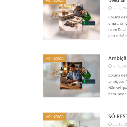
Meu Gr
AC INDICA
fev 3, 20
Coluna de 
uma crônic
team Daian
partir daí,
Ambiçã
AC INDICA
jan 6, 20
Coluna de
ambições. 
Não sei qu
bem, pode
SÓ RES
AC INDICA
out 19, 