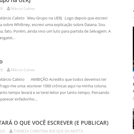
upo na UERJ
26
Márcio Calixto
Márcio Calixto Meu Grupo na UERJ Logo depois que escrevi
a sobre Whiltney, escrevi uma explicação sobre Daiana. Sou
a, fato. Porém, ainda vivo um luto para partida de Selvagem. A
 resgatei…
o
26
Márcio Calixto
 Márcio Calixto AMBIÇÃO Acredito que todos devemos ter
Trago-me uma: escrever 1000 crônicas aqui na minha coluna.
anto tempo levará e se terei leitor por tanto tempo. Pensando
 parecer enfadonho…
TARÁ O QUE VOCÊ ESCREVER (E PUBLICAR)
2025
THEREZA CHRISTINA ROCQUE DA MOTTA