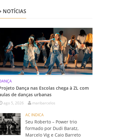
+ NOTÍCIAS
DANÇA
Projeto Dança nas Escolas chega à ZL com
aulas de danças urbanas
ago 5, 2026
maribarcelos
AC INDICA
Seu Roberto – Power trio
formado por Dudi Baratz,
Marcelo Vig e Caio Barreto