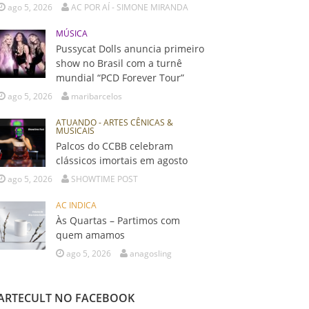
ago 5, 2026
AC POR AÍ - SIMONE MIRANDA
MÚSICA
Pussycat Dolls anuncia primeiro
show no Brasil com a turnê
mundial “PCD Forever Tour”
ago 5, 2026
maribarcelos
ATUANDO - ARTES CÊNICAS &
MUSICAIS
Palcos do CCBB celebram
clássicos imortais em agosto
ago 5, 2026
SHOWTIME POST
AC INDICA
Às Quartas – Partimos com
quem amamos
ago 5, 2026
anagosling
ARTECULT NO FACEBOOK