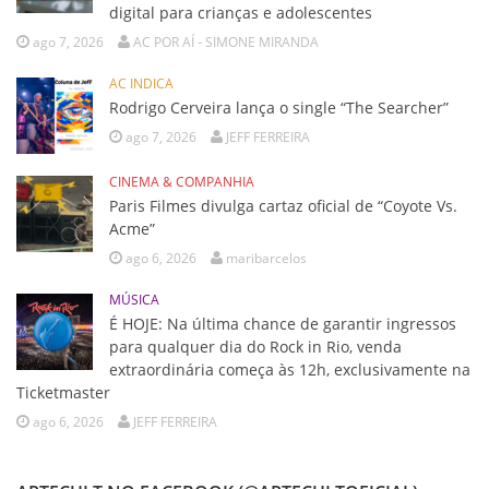
digital para crianças e adolescentes
ago 7, 2026
AC POR AÍ - SIMONE MIRANDA
AC INDICA
Rodrigo Cerveira lança o single “The Searcher”
ago 7, 2026
JEFF FERREIRA
CINEMA & COMPANHIA
Paris Filmes divulga cartaz oficial de “Coyote Vs.
Acme”
ago 6, 2026
maribarcelos
MÚSICA
É HOJE: Na última chance de garantir ingressos
para qualquer dia do Rock in Rio, venda
extraordinária começa às 12h, exclusivamente na
Ticketmaster
ago 6, 2026
JEFF FERREIRA