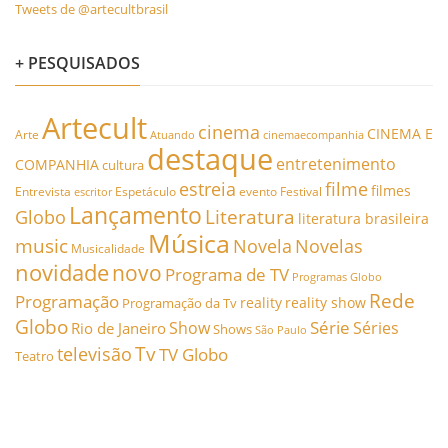
Tweets de @artecultbrasil
+ PESQUISADOS
Artecult
cinema
CINEMA E
Arte
Atuando
cinemaecompanhia
destaque
entretenimento
COMPANHIA
cultura
estreia
filme
filmes
Entrevista
Espetáculo
evento
Festival
escritor
Lançamento
Literatura
Globo
literatura brasileira
Música
music
Novela
Novelas
Musicalidade
novidade
novo
Programa de TV
Programas Globo
Rede
Programação
reality
reality show
Programação da Tv
Globo
Série
Show
Séries
Rio de Janeiro
Shows
São Paulo
Tv
televisão
TV Globo
Teatro