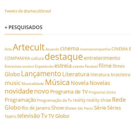
Tweets de @artecultbrasil
+ PESQUISADOS
Artecult
cinema
CINEMA E
Arte
Atuando
cinemaecompanhia
destaque
entretenimento
COMPANHIA
cultura
estreia
filme
filmes
Entrevista
Espetáculo
evento
Festival
escritor
Lançamento
Literatura
Globo
literatura brasileira
Música
music
Novela
Novelas
Musicalidade
novidade
novo
Programa de TV
Programas Globo
Rede
Programação
reality
reality show
Programação da Tv
Globo
Série
Show
Séries
Rio de Janeiro
Shows
São Paulo
Tv
televisão
TV Globo
Teatro