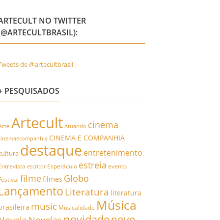
ARTECULT NO TWITTER
(@ARTECULTBRASIL):
Tweets de @artecultbrasil
+ PESQUISADOS
Artecult
cinema
Arte
Atuando
CINEMA E COMPANHIA
cinemaecompanhia
destaque
entretenimento
cultura
estreia
Entrevista
Espetáculo
evento
escritor
filme
Globo
filmes
Festival
Lançamento
Literatura
literatura
Música
music
brasileira
Musicalidade
novidade
novo