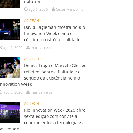
noturna
ago 6, 2026
César Manzolillo
AC TECH
David Eagleman mostra no Rio
Innovation Week como o
cérebro constrói a realidade
ago 5, 2026
maribarcelos
AC TECH
Denise Fraga e Marcelo Gleiser
refletem sobre a finitude e o
sentido da existência no Rio
Innovation Week
ago 5, 2026
maribarcelos
AC TECH
Rio Innovation Week 2026 abre
sexta edição com convite à
conexão entre a tecnologia e a
sociedade