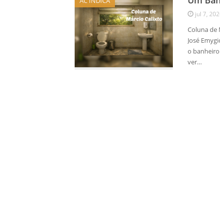
Um Banh
AC INDICA
jul 7, 20
Coluna de 
José Emygi
o banheiro
ver…