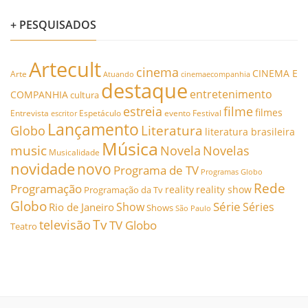
+ PESQUISADOS
Artecult
cinema
CINEMA E
Arte
Atuando
cinemaecompanhia
destaque
entretenimento
COMPANHIA
cultura
estreia
filme
filmes
Entrevista
Espetáculo
evento
Festival
escritor
Lançamento
Literatura
Globo
literatura brasileira
Música
music
Novela
Novelas
Musicalidade
novidade
novo
Programa de TV
Programas Globo
Rede
Programação
reality
reality show
Programação da Tv
Globo
Série
Show
Séries
Rio de Janeiro
Shows
São Paulo
Tv
televisão
TV Globo
Teatro