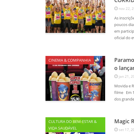
CORRI
nov 22, 
As inscriç
poucos dias
em partici
oficial do 
Paramou
CINEMA & COMPANHIA
o lança
jan 21, 2
Movida e R
filme Em 13
dos grande
Magic R
CULTURA DO BEM-ESTAR &
VIDA SAUDÁVEL
set 17, 2