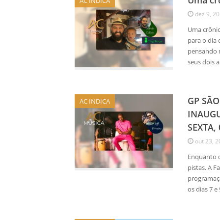
Uma crô
AC INDICA
dez 9, 2
Uma crônic
para o dia
pensando m
seus dois 
GP SÃO
AC INDICA
INAUG
SEXTA,
out 23, 
Enquanto o
pistas. A 
programaçã
os dias 7 e