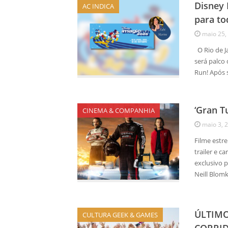
Disney 
AC INDICA
para to
maio 25,
O Rio de Ja
será palco
Run! Após s
‘Gran T
CINEMA & COMPANHIA
maio 3, 
Filme estr
trailer e 
exclusivo 
Neill Blomk
ÚLTIMO
CULTURA GEEK & GAMES